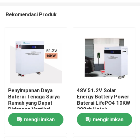
Rekomendasi Produk
Penyimpanan Daya
48V 51.2V Solar
Baterai Tenaga Surya
Energy Battery Power
Rumah
Rumah yang Dapat
Baterai LifePO4 10KW
Didorong Vertikal
200ah Untuk
51.2v 10kwh 200Ah
Penggunaan Rumah
Produk
mengirimkan
mengirimkan
permintaan
permintaan
video