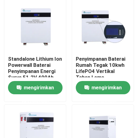
Tentang kami
Tur Pabrik
Kontrol kualitas
Standalone Lithium Ion
Penyimpanan Baterai
Powerwall Baterai
Rumah Tegak 10kwh
Penyimpanan Energi
LifePO4 Vertikal
Hubungi kami
Surya 51.2V 400Ah
Tahan Lama
mengirimkan
mengirimkan
Permintaan Penawaran
permintaan
permintaan
Tenaga Baterai Tenaga Surya
Baterai Pembangkit Listrik Portabel