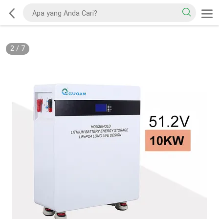
2
/
7