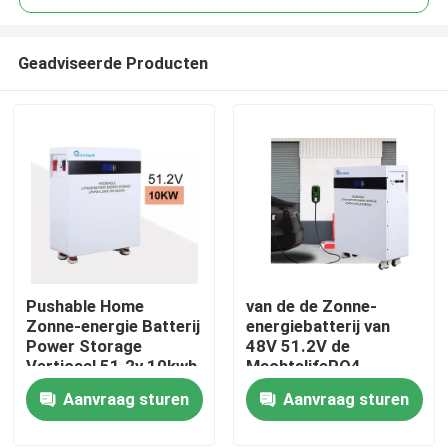
Geadviseerde Producten
Pushable Home
van de de Zonne-
Huis
Zonne-energie Batterij
energiebatterij van
Power Storage
48V 51.2V de
Verticaal 51.2v 10kwh
MachtslifePO4
Producten
200Ah
Batterij 10KW 200ah
Aanvraag sturen
Aanvraag sturen
voor Huisgebruik
Video's