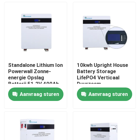
Ongeveer ons
Fabrieksreis
Kwaliteitscontrole
Standalone Lithium Ion
10kwh Upright House
Powerwall Zonne-
Battery Storage
Contacteer ons
energie Opslag
LifePO4 Verticaal
Batterij 51.2V 400Ah
Duurzaam
Aanvraag sturen
Aanvraag sturen
Verzoek om een Citaat
Batterijvermogen op zonne-energie
Draagbare Power Station-batterij