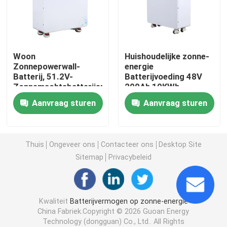
Batterijvoeding voor motorfietsen
Woon
Huishoudelijke zonne-
elektrische fietsbatterij
Zonnepowerwall-
energie
Batterij, 51.2V-
Batterijvoeding 48V
Zonnemachtsbatterijen
200Ah 10KWh
Elektrische Autopedbatterij
voor Huis
Vloerstandalone
Aanvraag sturen
Aanvraag sturen
het lithiumbatterij van de golfkar
Thuis
Ongeveer ons
Contacteer ons
Desktop Site
Lithium batterij omvormer voor thuisgebruik
Sitemap
Privacybeleid
Lithiumbatterij met hoog voltage
Kwaliteit
Batterijvermogen op zonne-energie
China Fabriek.Copyright © 2026 Guoan Energy
het kabinet van de energieopslag
Technology (dongguan) Co., Ltd.. All Rights