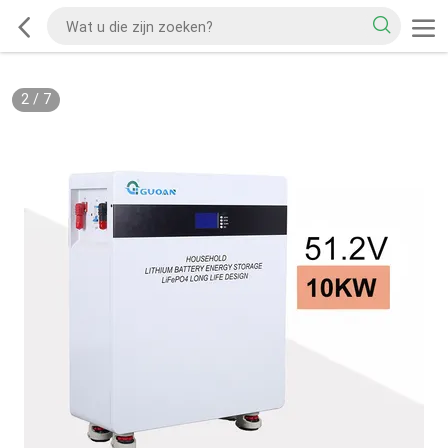
2
/
7