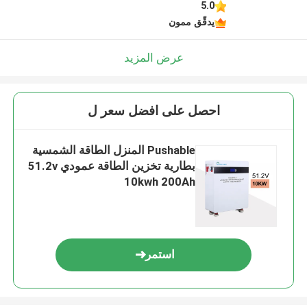
5.0
يدقّق ممون
عرض المزيد
احصل على افضل سعر ل
Pushable المنزل الطاقة الشمسية
بطارية تخزين الطاقة عمودي 51.2v
10kwh 200Ah
استمر