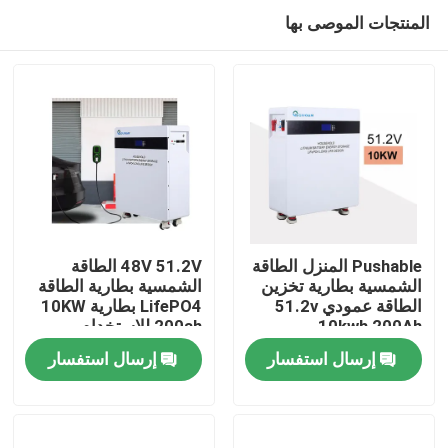
المنتجات الموصى بها
Pushable المنزل الطاقة
48V 51.2V الطاقة
الشمسية بطارية تخزين
الشمسية بطارية الطاقة
الطاقة عمودي 51.2v
LifePO4 بطارية 10KW
بيت
10kwh 200Ah
200ah للاستخدام
المنزلي
إرسال استفسار
إرسال استفسار
منتجات
أشرطة فيديو