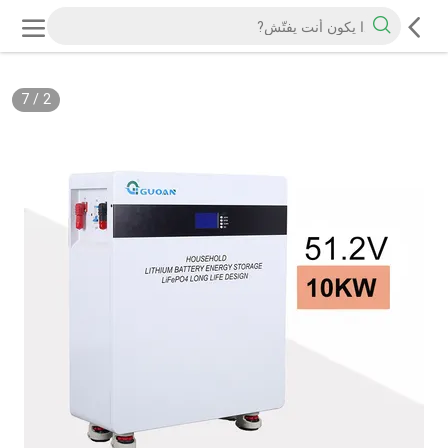
7
/
2