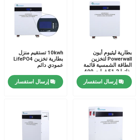
معلومات عنا
جولة في المعمل
بطارية ليثيوم أيون
10kwh تستقيم منزل
رقابة جودة
Powerwall لتخزين
بطارية تخزين LifePO4
الطاقة الشمسية قائمة
عمودي دائم
بذاتها 51.2 فولت 400
اتصل بنا
أمبير
إرسال استفسار
إرسال استفسار
اطلب اقتباس
طاقة بطارية الطاقة الشمسية
بطارية محطة الطاقة المحمولة