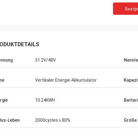
Bestpr
ODUKTDETAILS
annung
51.2V/48V
Nennle
me
Vertikaler Energie-Akkumulator
Kapazi
rgie
10.24KWH
Batter
lus-Leben
2000cycles ≥ 80%
Größe