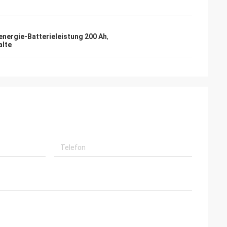
energie-Batterieleistung 200 Ah
,
alte