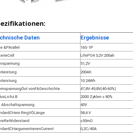
ezifikationen:
chnische Daten
Ergebnisse
ie &
P
A
rallel
16S
-
1
P
terie
C
e
ll
LifePO4 3,2V 200ah
nspannung
51,2V
nleistung
200Ah
nleistung
10
.
24Wh
omspannung
Ö
u
t von
F
A
Geschichte
47,8V-49,8V(40-60%)
lus
L
ich
z.B
2000 Zyklen ≥ 80
%
. Abschaltspannung
40V
ndard
C
H
ein Ring
V
Ö
Länge
58,4 V
ere
R
e
Widerstand
≤50mΩ
ndard
C
H
argumentieren
C
u
rrent
0,2C/40A