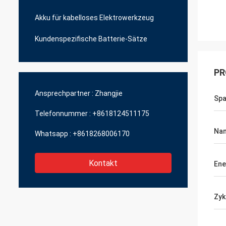
Akku für kabelloses Elektrowerkzeug
Kundenspezifische Batterie-Sätze
PR
Ansprechpartner :
Zhangjie
Sp
Telefonnummer :
+8618124511175
Na
Whatsapp :
+8618268006170
Kontakt
Ene
Zyk