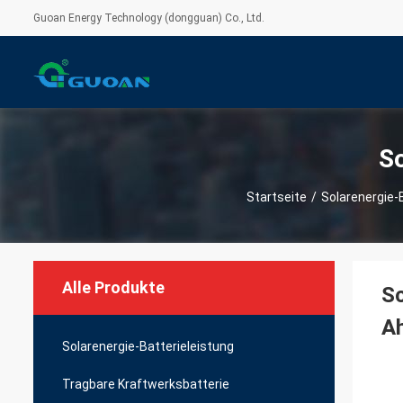
Guoan Energy Technology (dongguan) Co., Ltd.
So
Startseite
/
Solarenergie-
Alle Produkte
Sc
A
Solarenergie-Batterieleistung
Tragbare Kraftwerksbatterie