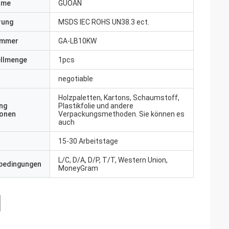
ame
GUOAN
erung
MSDS IEC ROHS UN38.3 ect.
ummer
GA-LB10KW
ellmenge
1pcs
negotiable
Holzpaletten, Kartons, Schaumstoff,
ng
Plastikfolie und andere
ionen
Verpackungsmethoden. Sie können es
auch
15-30 Arbeitstage
L/C, D/A, D/P, T/T, Western Union,
bedingungen
MoneyGram