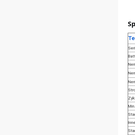
Sp
Te
Ser
Bat
Nen
Nen
Nen
Str
Zyk
Min
Sta
Inn
Sta