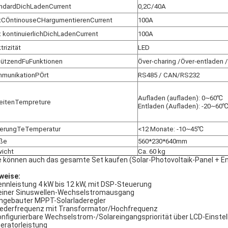
ndard
D
ich
Laden
C
u
rrent
0,2C/40A
x
C
Ö
ntinouse
C
H
argumentieren
C
u
rrent
100A
x
kontinuierlich
D
ich
Laden
C
u
rrent
100A
trizität
LED
ützend
F
u
Funktionen
Ö
ver-charing /
Ö
ver-entladen /
munikation
P
Ö
rt
RS48
5 / C
A
N/R
S232
Aufladen (aufladen)
: 0
~60℃
eiten
T
e
mpreture
Entladen (Aufladen)
: -
20~60
erung
T
e
Temperatur
<12 Monate: -10~45℃
ße
560*230*640mm
icht
Ca. 60 kg
e können auch das gesamte Set kaufen (Solar-Photovoltaik-Panel + En
weise:
ennleistung 4 kW bis 12 kW, mit DSP-Steuerung
einer Sinuswellen-Wechselstromausgang
ingebauter MPPT-Solarladeregler
iederfrequenz mit Transformator/Hochfrequenz
onfigurierbare Wechselstrom-/Solareingangspriorität über LCD-Einste
eratorleistung