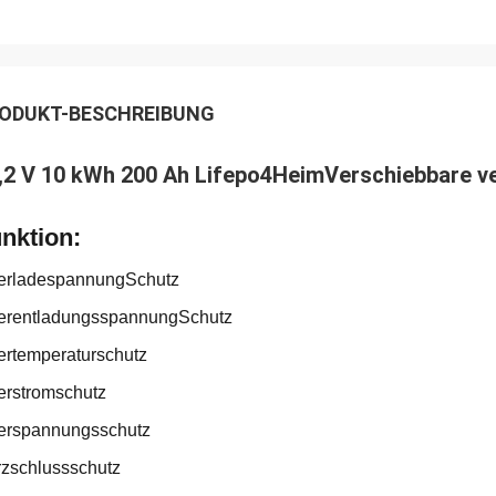
ODUKT-BESCHREIBUNG
,2 V 10 kWh 200 Ah Lifepo4
Heim
Verschiebbare ve
nktion:
erladespannung
Schutz
erentladungsspannung
Schutz
rtemperaturschutz
rstromschutz
erspannungsschutz
zschlussschutz