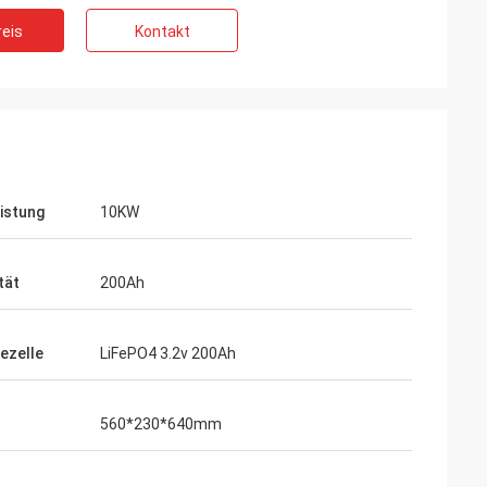
eis
Kontakt
istung
10KW
tät
200Ah
iezelle
LiFePO4 3.2v 200Ah
560*230*640mm