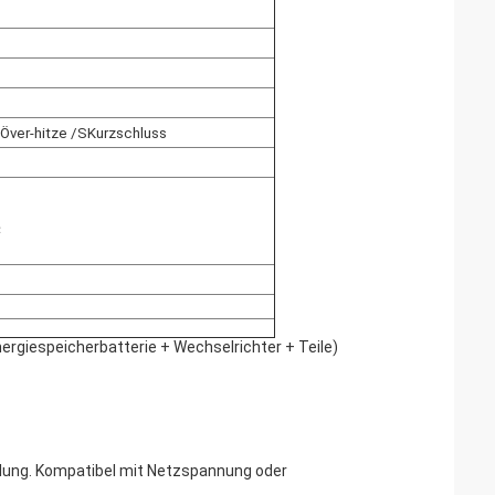
Ö
ver-hitze /
S
Kurzschluss
℃
ergiespeicherbatterie + Wechselrichter + Teile)
llung. Kompatibel mit Netzspannung oder