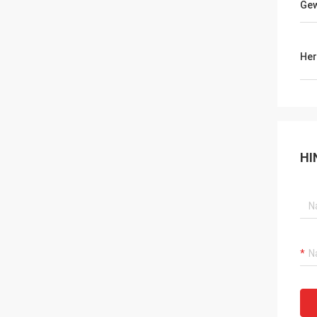
Gew
Her
HI