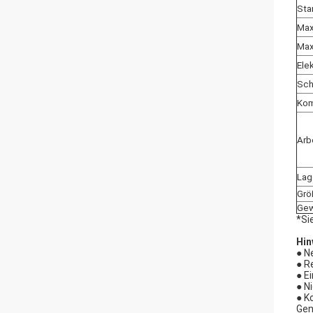
Sta
Ma
Ma
Elek
Sch
Kom
Arb
Lag
Grö
Gew
*Si
Hin
● N
● R
● E
● N
● K
Gen