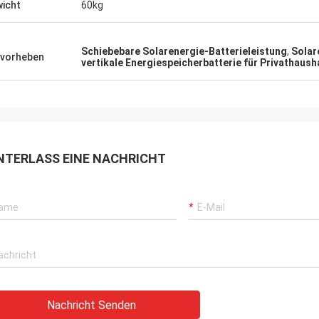
icht
60kg
Schiebebare Solarenergie-Batterieleistung
,
Solar
vorheben
vertikale Energiespeicherbatterie für Privathaush
NTERLASS EINE NACHRICHT
Nachricht Senden