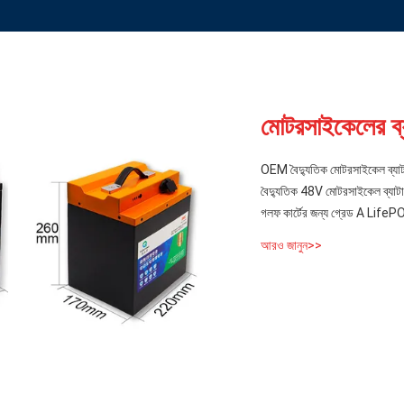
মোটরসাইকেলের ব্য
OEM বৈদ্যুতিক মোটরসাইকেল ব্যা
বৈদ্যুতিক 48V মোটরসাইকেল ব্যাটারি
গলফ কার্টের জন্য গ্রেড A LifePO4
আরও জানুন>>