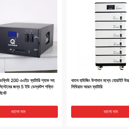
VIDEO
্যাটারি রিপ্লেসমেন্ট, হ্যান্ডহেল্ড পাওয়ার
রিচার্জেবল গল্ফ কার্ট লিথিয়াম ব্যাটারি
ব্যাটারি Ryobi P108 এর জন্য
25Ah টেকসই
ভালো দাম
ভালো দাম