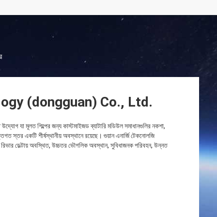
র
ogy (dongguan) Co., Ltd.
ত উদ্যোগ যা মূলত শিল্পের জন্য কাস্টমাইজড ব্যাটারি মডিউল সমাধানগুলির নকশা,
তিগত স্তর একটি শীর্ষস্থানীয় অবস্থানে রয়েছে। গুয়ান এনার্জি টেকনোলজি
র্ল রিভার ডেল্টায় অবস্থিত, উচ্চতর ভৌগলিক অবস্থান, সুবিধাজনক পরিবহন, উন্নত