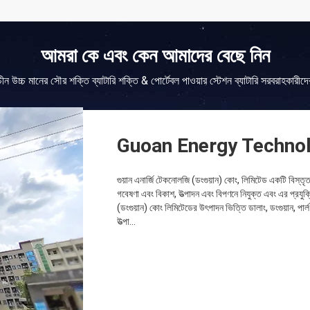
আমরা কে এবং কেন আমাদের বেছে নিন
চীন উচ্চ মানের সৌর শক্তি ব্যাটারি শক্তি & পোর্টেবল পাওয়ার স্টেশন ব্যাটারি সরবরাহকারীদে
Guoan Energy Technol
গুয়ান এনার্জি টেকনোলজি (ডংগুয়ান) কোং, লিমিটেড একটি বিস্তৃ
গবেষণা এবং বিকাশ, উত্পাদন এবং বিপণনে নিযুক্ত এবং এর প্রযুক্
(ডংগুয়ান) কোং লিমিটেডের উৎপাদন ভিত্তি ডালাং, ডংগুয়ান, পা
উত্পা...