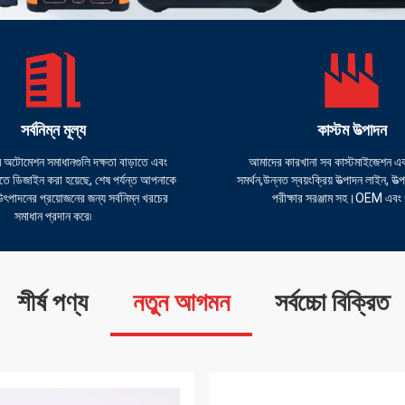
সর্বনিম্ন মূল্য
কাস্টম উত্পাদন
 অটোমেশন সমাধানগুলি দক্ষতা বাড়াতে এবং
আমাদের কারখানা সব কাস্টমাইজেশন এবং
ে ডিজাইন করা হয়েছে, শেষ পর্যন্ত আপনাকে
সমর্থন,উন্নত স্বয়ংক্রিয় উত্পাদন লাইন, উত্
 উৎপাদনের প্রয়োজনের জন্য সর্বনিম্ন খরচের
পরীক্ষার সরঞ্জাম সহ।OEM এ
সমাধান প্রদান করে৷
শীর্ষ পণ্য
নতুন আগমন
সর্বচ্চো বিক্রিত