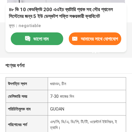
৪৮ ভি 10 কেডব্লিউ 200 এএইচ ব্যাটারি প্যাক সহ সৌর প্যানেল
সিস্টেমের জন্য 5 ইউ ডেস্কটপ শক্তি সঞ্চয়কারী ক্যাবিনেট
মূল্য：negotiable
ভালো দাম
আমাদের সাথে যোগাযোগ
করুন
পণ্যের বর্ণনা
উৎপত্তি স্থল
গুয়াংডং, চীন
ডেলিভারি সময়
7-30 কাজের দিন
পরিচিতিমুলক নাম
GUOAN
এল/সি, ডি/এ, ডি/পি, টি/টি, ওয়েস্টার্ন ইউনিয়ন, ই
পরিশোধের শর্ত
ত্যাদি।