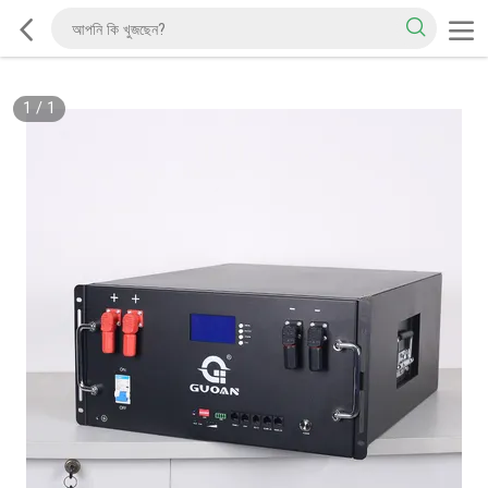
1
/
1