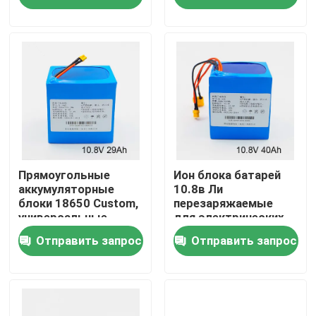
О нас
Путешествие фабрики
Проверка качества
Свяжитесь мы
Прямоугольные
Ион блока батарей
аккумуляторные
10.8в Ли
блоки 18650 Custom,
перезаряжаемые
универсальные,
для электрических
Спросите цитату
практичные
приборов
Отправить запрос
Отправить запрос
Мощность батареи солнечной энергии
Портативная батарея электростанции