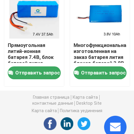
Мощность аккумулятора мотоцикла
электрическая батарея велосипеда
Прямоугольная
Многофункциональная
литий-ионная
изготовленная на
Электрическая батарея скутера
батарея 7.4В, блок
заказ батарея лития
батарей лития
блоков батарей 3.8В
37.5Ах 18650
10Ах
батарея лития тележки гольфа
Отправить запрос
Отправить запрос
перезаряжаемые
Домашний инвертор с литиевой батареей
Главная страница
Карта сайта
контактные данные
Desktop Site
Литиевая батарея высокого напряжения
Карта сайта
Политика уединения
шкаф накопления энергии