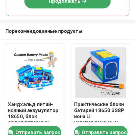
Продолжать
Порекомендованные продукты
Дом
Хандхэльд литий-
Практические блоки
ионный аккумулятор
батарей 18650 3S8P
Продукты
18650, блок
иона Li
аккумуляторных
изготовленные на
батарей 13с4п
заказ
Отправить запрос
Отправить запрос
Видео
перезаряжаемые 48в
перезаряжаемые