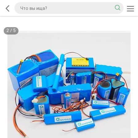
2
/
5