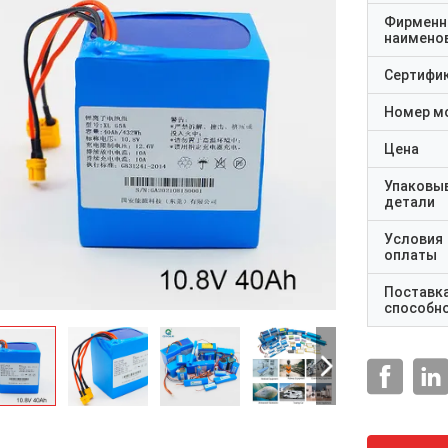
Фирменн
наимено
Сертифи
Номер м
Цена
Упаковы
детали
Условия
оплаты
Поставк
способн