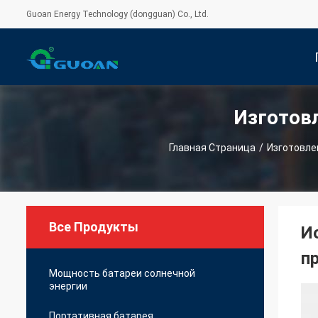
Guoan Energy Technology (dongguan) Co., Ltd.
Изготов
С
Главная Страница
/
Изготовле
Все Продукты
И
п
Мощность батареи солнечной
энергии
Портативная батарея