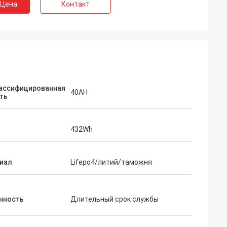
 Цена
Контакт
ассифицированная
40AH
ть
432Wh
иал
Lifepo4/литий/таможня
нность
Длительный срок службы