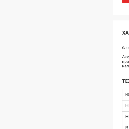
ХА
бло
Акк
при
нап
ТЕ
н
Н
Н
В