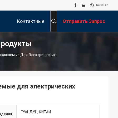
Russian
Контактные
Отправить Запрос
Продукты
Данные
заряжаемые Для Электрических
аемые для электрических
ГУАНДУН, КИТАЙ
ждения