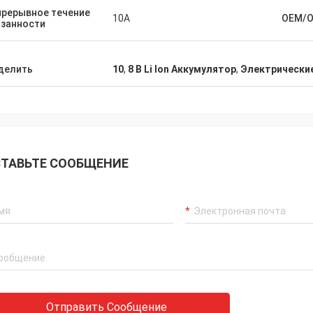
прерывное течение
10A
OEM/
язанности
делить
10
,
8 В Li Ion Аккумулятор
,
Электрические
ТАВЬТЕ СООБЩЕНИЕ
Отправить Сообщение