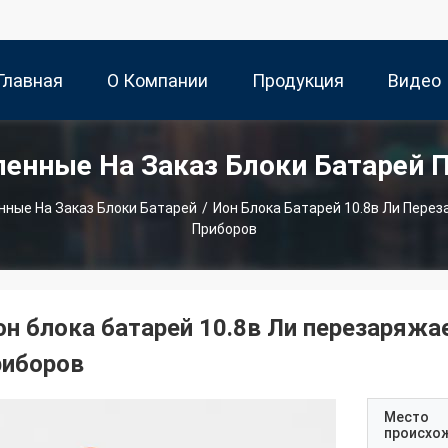
Главная
О Компании
Продукция
Видео
ленные На Заказ Блоки Батарей 
траница
нные На Заказ Блоки Батарей
/
Ион Блока Батарей 10.8в Ли Пере
Приборов
он блока батарей 10.8в Ли перезаряж
риборов
Место
происхо