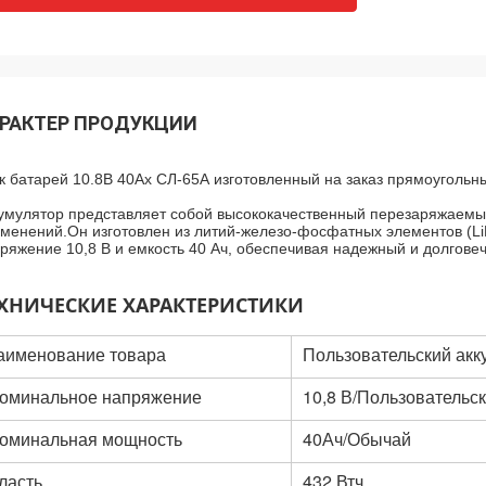
РАКТЕР ПРОДУКЦИИ
к батарей 10.8В 40Ах СЛ-65А изготовленный на заказ прямоуголь
умулятор представляет собой высококачественный перезаряжаемы
менений.Он изготовлен из литий-железо-фосфатных элементов (L
ряжение 10,8 В и емкость 40 Ач, обеспечивая надежный и долговеч
ХНИЧЕСКИЕ ХАРАКТЕРИСТИКИ
аименование товара
Пользовательский акк
оминальное напряжение
10,8 В/Пользовательс
оминальная мощность
40Ач
/Обычай
ласть
432 Втч