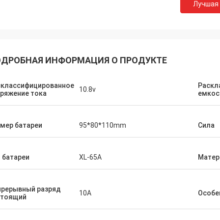
Лучшая
ДРОБНАЯ ИНФОРМАЦИЯ О ПРОДУКТЕ
склассифицированное
Раскл
10.8v
ряжение тока
емкос
мер батареи
95*80*110mm
Сила
 батареи
XL-65A
Матер
прерывный разряд
10A
Особе
стоящий