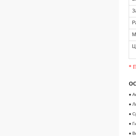
З
Р
М
Ц
* 
О
● А
● Л
● С
● Г
● В