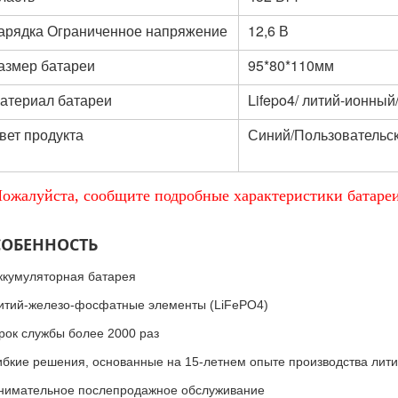
арядка Ограниченное напряжение
12,6 В
азмер батареи
95*80*110мм
атериал батареи
Lifepo4/ литий-ионный
вет продукта
Синий/Пользовательс
Пожалуйста, сообщите подробные характеристики батаре
СОБЕННОСТЬ
ккумуляторная батарея
итий-железо-фосфатные элементы (LiFePO4)
рок службы более 2000 раз
ибкие решения, основанные на 15-летнем опыте производства лити
нимательное послепродажное обслуживание