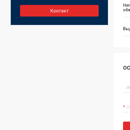
Не
об
Контакт
Вы
ОС