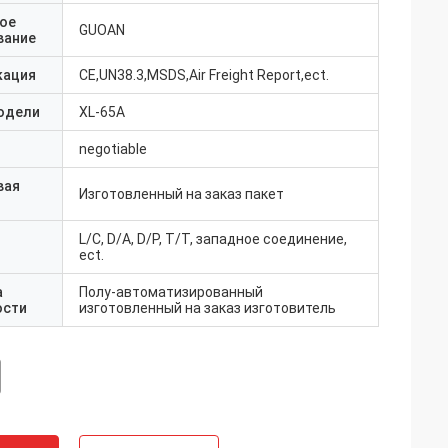
ое
GUOAN
вание
кация
CE,UN38.3,MSDS,Air Freight Report,ect.
одели
XL-65A
negotiable
вая
Изготовленный на заказ пакет
L/C, D/A, D/P, T/T, западное соединение,
ect.
а
Полу-автоматизированный
ости
изготовленный на заказ изготовитель