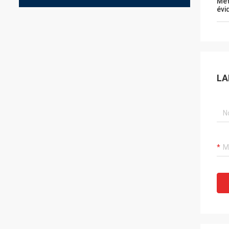
Met
évi
LA