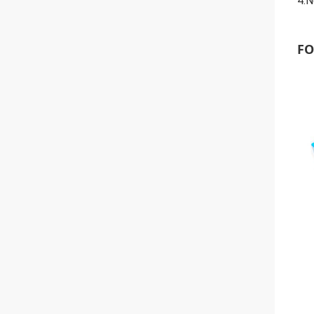
4.N
FO