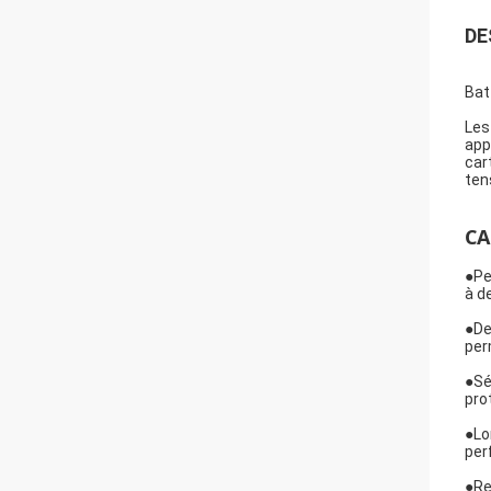
DE
Bat
Les
app
car
tens
CA
●
Pe
à d
●
De
per
●
Sé
pro
●
Lo
per
●
Re