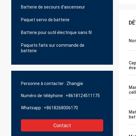
Batterie de secours d'ascenseur
Paquet servo de batterie
DÉ
Batterie pour outil électrique sans fil
No
Paquets faits sur commande de
batterie
Cap
éva
Personne à contacter :
Zhangjie
Mar
cel
Numéro de téléphone :
+8618124511175
Whatsapp :
+8618268006170
Mat
bat
Contact