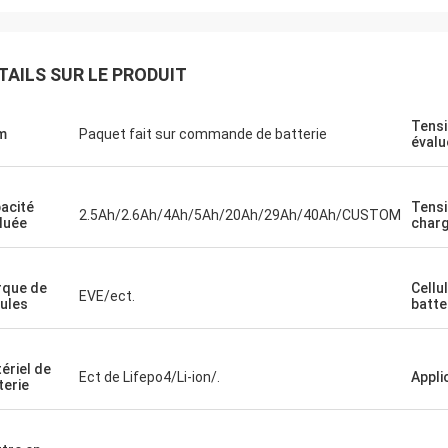
TAILS SUR LE PRODUIT
Tens
m
Paquet fait sur commande de batterie
évalu
acité
Tensi
2.5Ah/2.6Ah/4Ah/5Ah/20Ah/29Ah/40Ah/CUSTOM
luée
char
que de
Cellu
EVE/ect.
lules
batte
ériel de
Ect de Lifepo4/Li-ion/.
Appli
terie