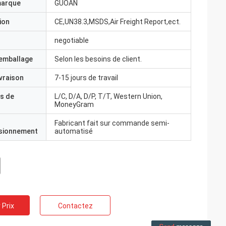
marque
GUOAN
ion
CE,UN38.3,MSDS,Air Freight Report,ect.
negotiable
'emballage
Selon les besoins de client.
ivraison
7-15 jours de travail
s de
L/C, D/A, D/P, T/T, Western Union,
MoneyGram
Fabricant fait sur commande semi-
isionnement
automatisé
 Prix
Contactez