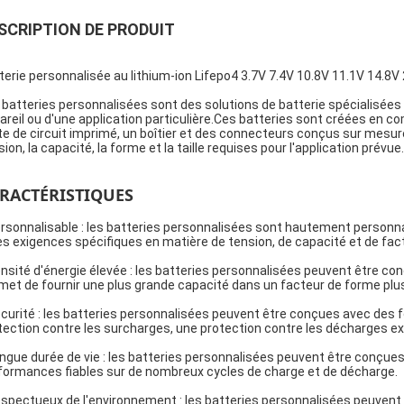
SCRIPTION DE PRODUIT
terie personnalisée au lithium-ion Lifepo4 3.7V 7.4V 10.8V 11.1V 14.8V
 batteries personnalisées sont des solutions de batterie spécialisée
areil ou d'une application particulière.Ces batteries sont créées en co
te de circuit imprimé, un boîtier et des connecteurs conçus sur mesure
ion, la capacité, la forme et la taille requises pour l'application prévue.
RACTÉRISTIQUES
rsonnalisable : les batteries personnalisées sont hautement personna
es exigences spécifiques en matière de tension, de capacité et de fac
nsité d'énergie élevée : les batteries personnalisées peuvent être conç
met de fournir une plus grande capacité dans un facteur de forme plus
curité : les batteries personnalisées peuvent être conçues avec des
tection contre les surcharges, une protection contre les décharges ex
ngue durée de vie : les batteries personnalisées peuvent être conçues
formances fiables sur de nombreux cycles de charge et de décharge.
spectueux de l'environnement : les batteries personnalisées peuvent 