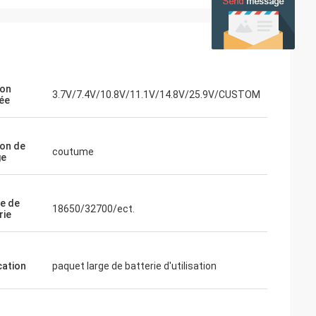
ion
3.7V/7.4V/10.8V/11.1V/14.8V/25.9V/CUSTOM
ée
on de
coutume
ge
le de
18650/32700/ect.
rie
cation
paquet large de batterie d'utilisation