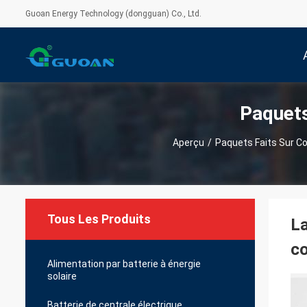
Guoan Energy Technology (dongguan) Co., Ltd.
Paquets
Aperçu
/
Paquets Faits Sur C
Tous Les Produits
La
co
Alimentation par batterie à énergie
solaire
Batterie de centrale électrique