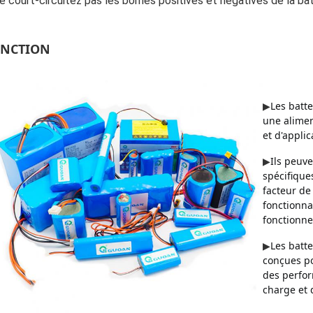
e court-circuitez pas les bornes positives et négatives de la bat
NCTION
Les batte
▶
une aliment
et d'applic
Ils peuv
▶
spécifique
facteur de
fonctionna
fonctionne
Les batt
▶
conçues po
des perfor
charge et 