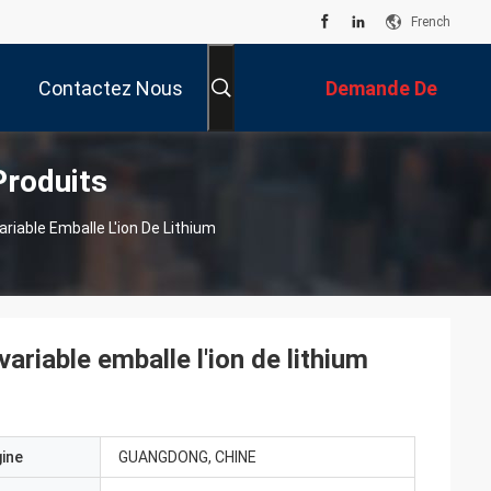
French
Contactez Nous
Demande De
Produits
Soumission
iable Emballe L'ion De Lithium
ariable emballe l'ion de lithium
gine
GUANGDONG, CHINE