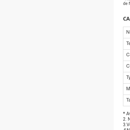
de 
CA
N
T
C
C
T
M
Ta
* A
2. 
3.V