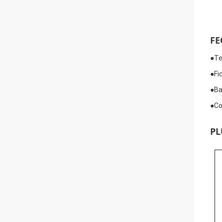
FE
●
Te
●
Fi
●
Ba
●
Co
PL