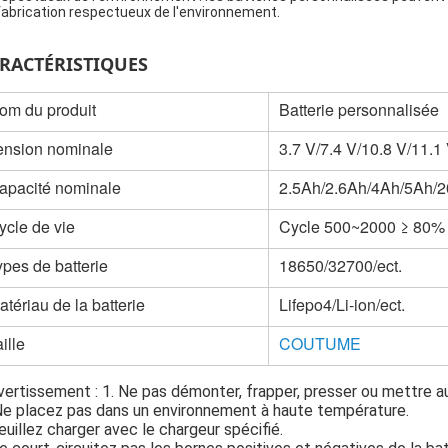
fabrication respectueux de l'environnement.
RACTÉRISTIQUES
om du produit
Batterie personnalisée
ension nominale
3.7 V/7.4 V/10.8 V/11
apacité nominale
2.5Ah/2.6Ah/4Ah/5Ah
ycle de vie
Cycle 500~2000 ≥ 80%
ypes de batterie
18650/32700/ect.
atériau de la batterie
Lifepo4/Li-ion/ect.
ille
COUTUME
vertissement : 1. Ne pas démonter, frapper, presser ou mettre au
Ne placez pas dans un environnement à haute température.
euillez charger avec le chargeur spécifié.