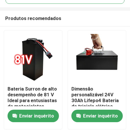
Produtos recomendados
Bateria Surron de alto
Dimensão
Casa
desempenho de 81 V
personalizável 24V
Ideal para entusiastas
30Ah Lifepo4 Bateria
de motocicletas
de triciclo elétrico
Produtos
elétricas
para idosos
Enviar inquérito
Enviar inquérito
Vídeos