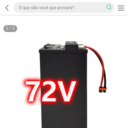
2
/
5