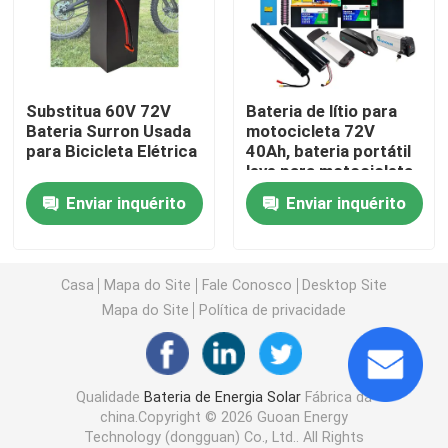
Energia da bateria da motocicleta
Substitua 60V 72V
Bateria de lítio para
bateria elétrica da bicicleta
Bateria Surron Usada
motocicleta 72V
para Bicicleta Elétrica
40Ah, bateria portátil
leve para motocicleta
Bateria elétrica do "trotinette"
Enviar inquérito
Enviar inquérito
bateria de lítio do carrinho de golfe
Casa
Mapa do Site
Fale Conosco
Desktop Site
Inversor doméstico de bateria de lítio
Mapa do Site
Política de privacidade
Bateria de lítio de alta tensão
Qualidade
Bateria de Energia Solar
Fábrica da
china.Copyright © 2026 Guoan Energy
armário de armazenamento da energia
Technology (dongguan) Co., Ltd.. All Rights