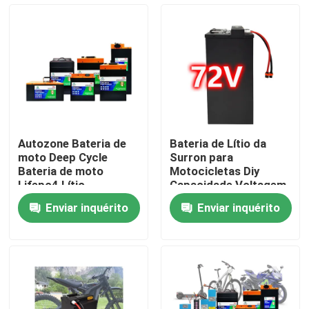
Sobre nós
Excursão da fábrica
Controle da qualidade
Autozone Bateria de
Bateria de Lítio da
moto Deep Cycle
Surron para
Contacte-nos
Bateria de moto
Motocicletas Diy
Lifepo4 Lítio
Capacidade Voltagem
Substituição 72V
Enviar inquérito
Enviar inquérito
Peça umas citações
Bateria de Energia Solar
Bateria portátil para estação de energia