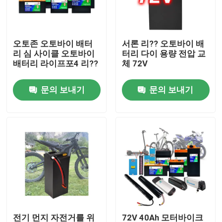
우리에 대하여
오토존 오토바이 배터
서론 리?? 오토바이 배
리 심 사이클 오토바이
터리 다이 용량 전압 교
공장 여행
배터리 라이프포4 리??
체 72V
문의 보내기
문의 보내기
품질 관리
연락주세요
인용문을 요구하세요
태양 에너지 배터리 전원
휴대용 발전소 배터리
전기 먼지 자전거를 위
72V 40Ah 모터바이크