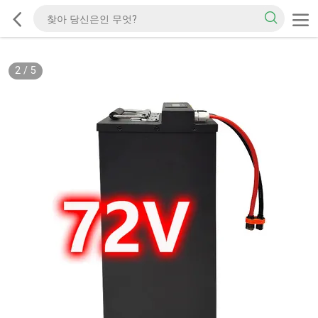
2
/
5