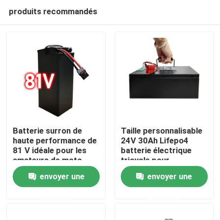
produits recommandés
Batterie surron de
Taille personnalisable
haute performance de
24V 30Ah Lifepo4
81 V idéale pour les
batterie électrique
Maison
amateurs de moto
tricycle pour
électrique
personnes âgées
envoyer une
envoyer une
Produits
demande
demande
Vidéos