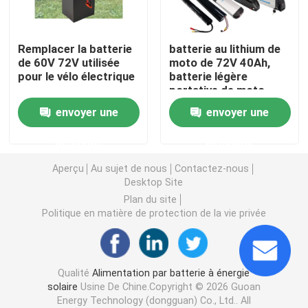
Puissance de la batterie de la moto
Remplacer la batterie
batterie au lithium de
de 60V 72V utilisée
moto de 72V 40Ah,
pour le vélo électrique
batterie légère
batterie électrique de bicyclette
portative de moto
envoyer une
envoyer une
Batterie électrique de scooter
demande
demande
batterie au lithium de chariot de golf
Aperçu
Au sujet de nous
Contactez-nous
Desktop Site
Plan du site
Onduleur domestique à batterie au lithium
Politique en matière de protection de la vie privée
Batterie au lithium haute tension
Qualité
Alimentation par batterie à énergie
solaire
Usine De Chine.Copyright © 2026 Guoan
meuble de rangement d'énergie
Energy Technology (dongguan) Co., Ltd.. All