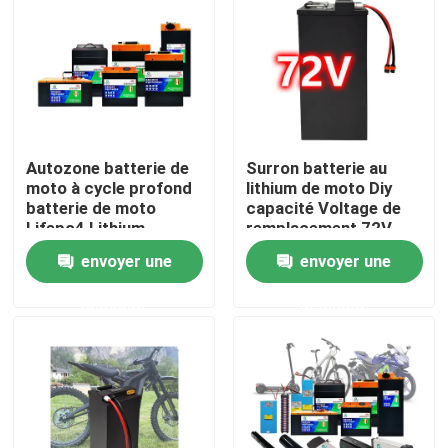
Au sujet de nous
Visite d'usine
Autozone batterie de
Surron batterie au
Contrôle de qualité
moto à cycle profond
lithium de moto Diy
batterie de moto
capacité Voltage de
Lifepo4 Lithium
remplacement 72V
Contactez-nous
envoyer une
envoyer une
demande
demande
Demandez une citation
Alimentation par batterie à énergie solaire
Batterie de centrale électrique portable