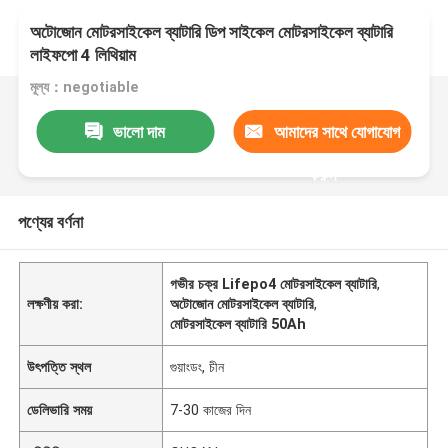
অটোজোন মোটরসাইকেল ব্যাটারি ডিপ সাইকেল মোটরসাইকেল ব্যাটারি
লাইফপো 4 লিথিয়াম
মূল্য：negotiable
ভালো দাম
আমাদের সাথে যোগাযোগ
করুন
পণ্যের বর্ণনা
গভীর চক্র Lifepo4 মোটরসাইকেল ব্যাটারি
,
লক্ষণীয় করা:
অটোজোন মোটরসাইকেল ব্যাটারি
,
মোটরসাইকেল ব্যাটারি 50Ah
উৎপত্তি স্থল
গুয়াংডং, চীন
ডেলিভারি সময়
7-30 কাজের দিন