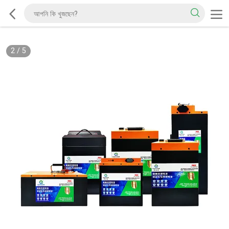
2
/
5