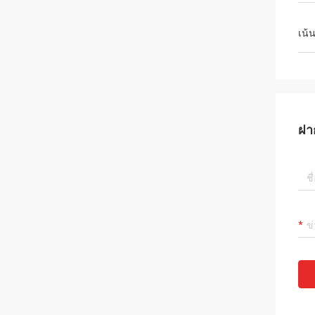
เน้
ฝา