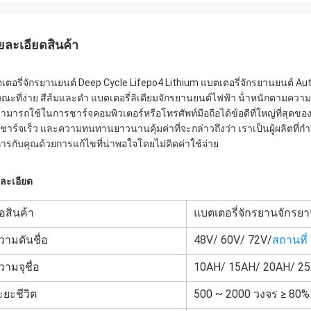
ยละเอียดสินค้า
เตอรี่จักรยานยนต์ Deep Cycle Lifepo4 Lithium แบตเตอรี่จักรยานยนต์ Autoz
ษณะที่ง่าย สีส้มและดํา แบตเตอรี่ลิเดียมจักรยานยนต์ไฟฟ้า น้ําหนักตามค
ามารถใช้ในการชาร์จคอมพิวเตอร์หรือโทรศัพท์มือถือได้ข้อดีที่ใหญ่ที่สุดข
ชาร์จเร็ว และความทนทานยาวนาน
คุ้มค่าที่จะกล่าวถึงว่า เราเป็นผู้ผลิ
การกับคุณด้วยการแก้ไขที่น่าพอใจโดยไม่คิดค่าใช้จ่าย
ละเอียด
่อสินค้า
แบตเตอรี่จักรยานจักรย
วามดันชื่อ
48V/ 60V/ 72V/
สถานที่
วามจุชื่อ
10AH/ 15AH/ 20AH/ 2
ะยะชีวิต
500 ~ 2000 วงจร ≥ 80%