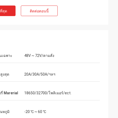
ี่สุด
ติดต่อตอนนี้
ันเฉพาะ
48V ~ 72V/ตามสั่ง
งสูงสุด
20A/30A/50A/ฯลฯ
ี่ Marerial
18650/32700/โพลิเมอร์/ect.
ณหภูมิ
-20 ℃ ~ 60 ℃