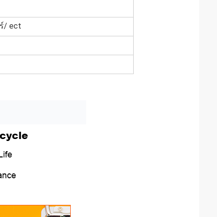
์/ ect