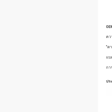
OE
คว
"ตา
แบต
การ
ประ