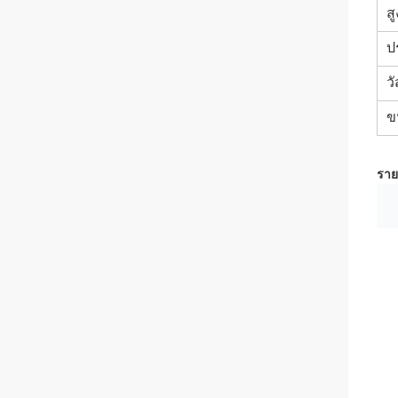
สู
ป
ว
ข
ราย