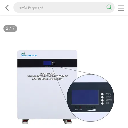
2
/
7