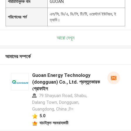
পরিচিতিমুলক নাম
GUOAN
এল/সি, ডি/এ, ডি/পি, টি/টি, ওয়েস্টার্ন ইউনিয়ন, ই
পরিশোধের শর্ত
ত্যাদি।
আরো দেখুন
আমাদের সম্পর্কে
Guoan Energy Technology
(dongguan) Co., Ltd. প্রস্তুতকারক
প্রোফাইল
79 Shayuan Road, Shabu,
Dalang Town, Dongguan,
Guangdong, China ,চীন
5.0
যাচাইকৃত সরবরাহকারী