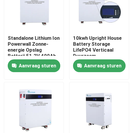
Ongeveer ons
Fabrieksreis
Standalone Lithium Ion
10kwh Upright House
Powerwall Zonne-
Battery Storage
energie Opslag
LifePO4 Verticaal
Kwaliteitscontrole
Batterij 51.2V 400Ah
Duurzaam
Aanvraag sturen
Aanvraag sturen
Contacteer ons
Verzoek om een Citaat
Batterijvermogen op zonne-energie
Draagbare Power Station-batterij