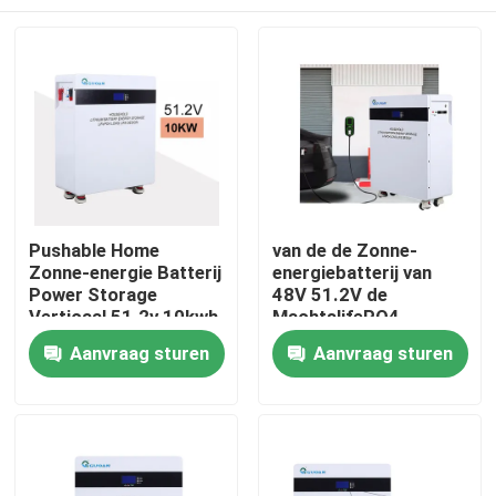
Pushable Home
van de de Zonne-
Zonne-energie Batterij
energiebatterij van
Power Storage
48V 51.2V de
Verticaal 51.2v 10kwh
MachtslifePO4
200Ah
Batterij 10KW 200ah
Huis
Aanvraag sturen
Aanvraag sturen
voor Huisgebruik
Producten
Video's