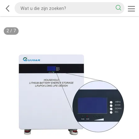
2
/
7