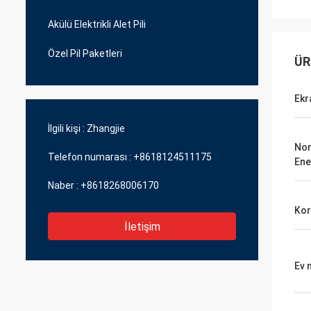
Akülü Elektrikli Alet Pili
Özel Pil Paketleri
ÜR
Ekr
İlgili kişi :
Zhangjie
Nom
Telefon numarası :
+8618124511175
Ener
Naber :
+8618268006170
Ko
İletişim
Ev 