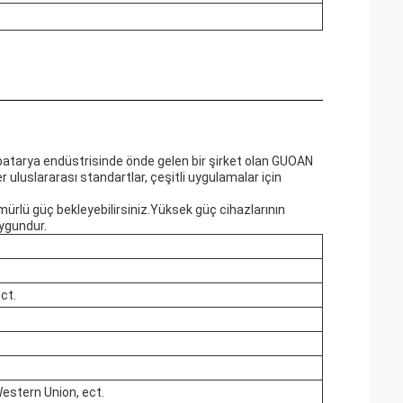
 batarya endüstrisinde önde gelen bir şirket olan GUOAN
r uluslararası standartlar, çeşitli uygulamalar için
ürlü güç bekleyebilirsiniz.Yüksek güç cihazlarının
uygundur.
ct.
Western Union, ect.