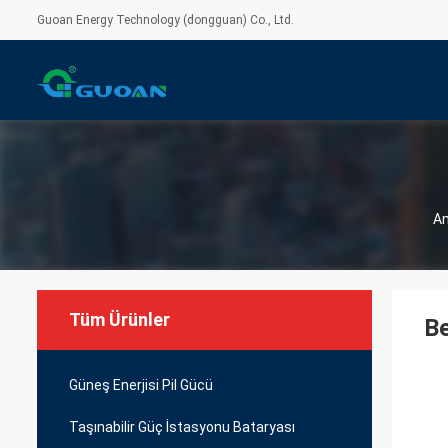
Guoan Energy Technology (dongguan) Co., Ltd.
An
Tüm Ürünler
Be
Güneş Enerjisi Pil Gücü
Taşınabilir Güç İstasyonu Bataryası