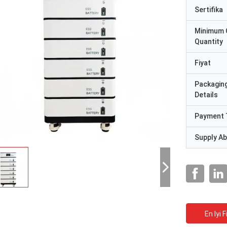
Sertifika
Minimum 
Quantity
Fiyat
Packagin
Details
Payment 
Supply Abi
En Iyi F