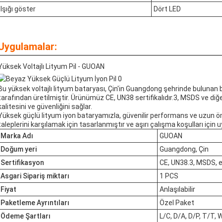
Işığı göster
Dört LED
Uygulamalar:
Yüksek Voltajlı Lityum Pil - GUOAN
Bu yüksek voltajlı lityum bataryası, Çin'in Guangdong şehrinde bulunan
tarafından üretilmiştir. Ürünümüz CE, UN38 sertifikalıdır.3, MSDS ve diğe
kalitesini ve güvenliğini sağlar.
Yüksek güçlü lityum iyon bataryamızla, güvenilir performans ve uzun öm
taleplerini karşılamak için tasarlanmıştır ve aşırı çalışma koşulları için 
Marka Adı
GUOAN
Doğum yeri
Guangdong, Çin
Sertifikasyon
CE, UN38.3, MSDS, e
Asgari Sipariş miktarı
1 PCS
Fiyat
Anlaşılabilir
Paketleme Ayrıntıları
Özel Paket
Ödeme Şartları
L/C, D/A, D/P, T/T, 