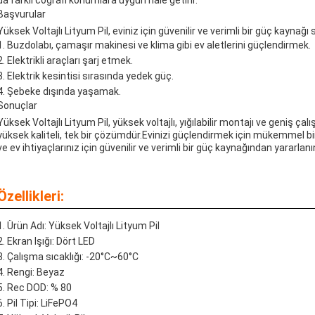
da farklı coğrafi konumlara uygun hale getirir.
Başvurular
Yüksek Voltajlı Lityum Pil, eviniz için güvenilir ve verimli bir güç kaynağı 
Buzdolabı, çamaşır makinesi ve klima gibi ev aletlerini güçlendirmek.
Elektrikli araçları şarj etmek.
Elektrik kesintisi sırasında yedek güç.
Şebeke dışında yaşamak.
Sonuçlar
Yüksek Voltajlı Lityum Pil, yüksek voltajlı, yığılabilir montajı ve geniş çal
yüksek kaliteli, tek bir çözümdür.Evinizi güçlendirmek için mükemmel bi
ve ev ihtiyaçlarınız için güvenilir ve verimli bir güç kaynağından yararlanı
Özellikleri:
Ürün Adı: Yüksek Voltajlı Lityum Pil
Ekran Işığı: Dört LED
Çalışma sıcaklığı: -20°C~60°C
Rengi: Beyaz
Rec DOD: % 80
Pil Tipi: LiFePO4