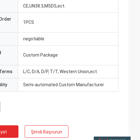
CE,UN38.3,MSDS,ect.
Order
1PCS
negotiable
g
Custom Package
Terms
L/C, D/A, D/P, T/T, Western Union,ect.
lity
Semi-automated Custom Manufacturer
iyat
Şimdi Başvurun