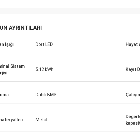
ÜN AYRINTILARI
an Işığı
Dört LED
Hayat
inal Sistem
5.12 kWh
Kayıt 
jisi
ruma
Dahili BMS
Çalışm
Değerl
materyalleri
Metal
kapasi