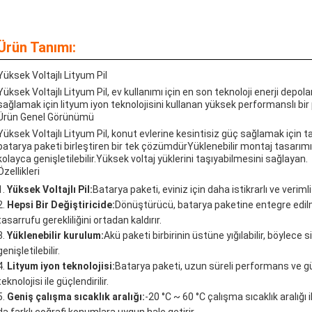
Ürün Tanımı:
Yüksek Voltajlı Lityum Pil
Yüksek Voltajlı Lityum Pil, ev kullanımı için en son teknoloji enerji dep
sağlamak için lityum iyon teknolojisini kullanan yüksek performanslı bir p
Ürün Genel Görünümü
Yüksek Voltajlı Lityum Pil, konut evlerine kesintisiz güç sağlamak için ta
batarya paketi birleştiren bir tek çözümdürYüklenebilir montaj tasarımı il
kolayca genişletilebilir.Yüksek voltaj yüklerini taşıyabilmesini sağlayan.
Özellikleri
Yüksek Voltajlı Pil:
Batarya paketi, eviniz için daha istikrarlı ve veriml
Hepsi Bir Değiştiricide:
Dönüştürücü, batarya paketine entegre edilmi
tasarrufu gerekliliğini ortadan kaldırır.
Yüklenebilir kurulum:
Akü paketi birbirinin üstüne yığılabilir, böylece 
genişletilebilir.
Lityum iyon teknolojisi:
Batarya paketi, uzun süreli performans ve gü
teknolojisi ile güçlendirilir.
Geniş çalışma sıcaklık aralığı:
-20 °C ~ 60 °C çalışma sıcaklık aralığı i