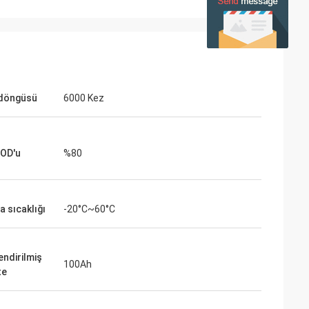
 döngüsü
6000 Kez
DOD'u
%80
a sıcaklığı
-20°C~60°C
endirilmiş
100Ah
te