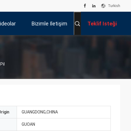
Turkish
ideolar
Bizimle Iletişim
Teklif Isteği
Kur
Pil
rigin
GUANGDONG,CHINA
ı
GUOAN