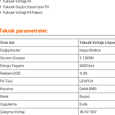
Yüksek Voltajlı Pil
Yüksek Güçlü Lityum İyon Pil
Yüksek Voltajlı Pil Paketi
Teknik parametreler:
Ürün Adı
Yüksek Voltajlı Lityum
Değiştiriciler
Hepsi Birlikte
Sistem Enerjisi
5.12KWH
Döngü Yaşamı
6000 kez
Reklam DOD
% 80
Pil Türü
LiFePO4
Koruma
Dahili BMS
Renk
Beyaz
Uygulama
Evde
Çalışma Voltajı
46.5V-56V