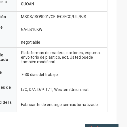
e la
GUOAN
ción
MSDS/ISO9001/CE-IEC/FCC/U L/BIS
de
GA-LB10KW
negotiable
Plataformas de madera, cartones, espuma,
de
envoltorio de plástico, ect. Usted puede
tado
también modificarl
e
7-30 días del trabajo
nes de
L/C, D/A, D/P, T/T, Western Union, ect.
 de la
Fabricante de encargo semiautomatizado