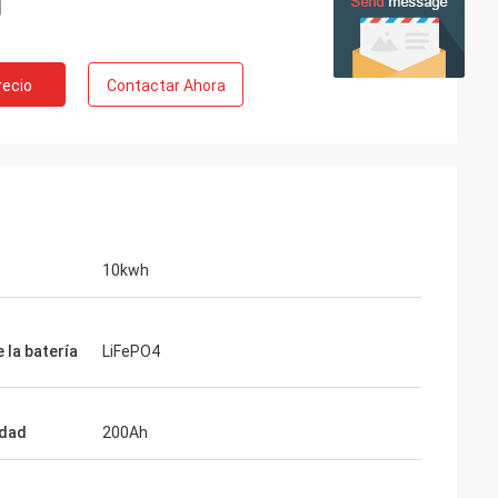
recio
Contactar Ahora
10kwh
 la batería
LiFePO4
idad
200Ah