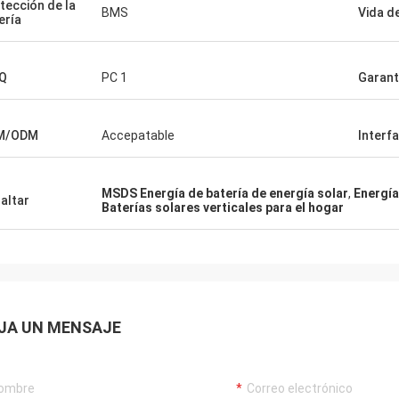
tección de la
BMS
Vida de
ería
Q
PC 1
Garant
M/ODM
Accepatable
Interf
MSDS Energía de batería de energía solar
,
Energía
altar
Baterías solares verticales para el hogar
JA UN MENSAJE