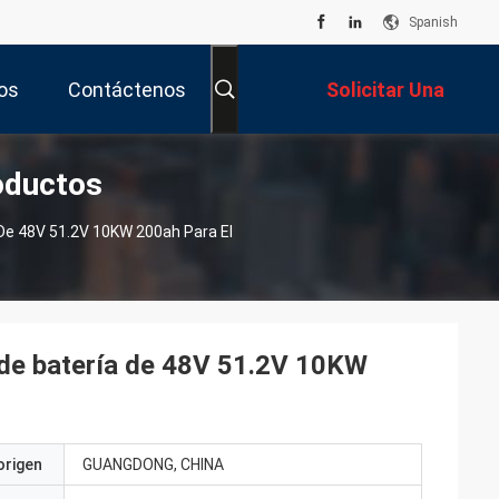
Spanish
os
Contáctenos
Solicitar Una
oductos
Cotización
 De 48V 51.2V 10KW 200ah Para El
r de batería de 48V 51.2V 10KW
origen
GUANGDONG, CHINA