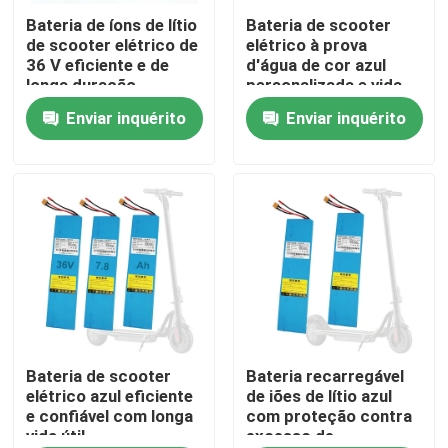
Bateria de íons de lítio
Bateria de scooter
de scooter elétrico de
elétrico à prova
Sobre nós
36 V eficiente e de
d'água de cor azul
longa duração
personalizada e vida
útil de ciclo longo
Enviar inquérito
Enviar inquérito
Excursão da fábrica
Voltagem 36V
Controle da qualidade
Contacte-nos
Peça umas citações
Bateria de Energia Solar
Bateria de scooter
Bateria recarregável
elétrico azul eficiente
de iões de lítio azul
e confiável com longa
com proteção contra
vida útil
excesso de
Bateria portátil para estação de energia