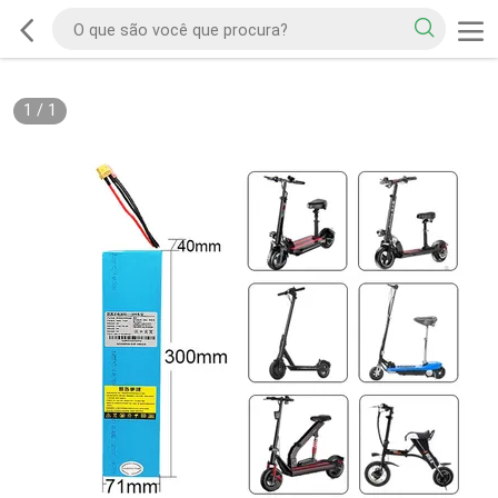
1
/
1