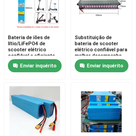
Bateria de iões de
Substituição de
lítio/LiFePO4 de
bateria de scooter
scooter elétrico
elétrico confiável para
confiável e eficiente
melhor desempenho
Enviar inquérito
Enviar inquérito
Casa
Produtos
Vídeos