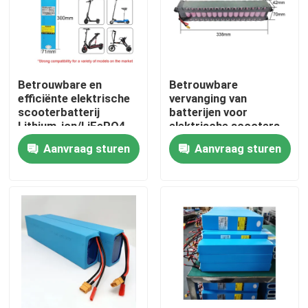
Betrouwbare en
Betrouwbare
efficiënte elektrische
vervanging van
scooterbatterij
batterijen voor
Lithium-ion/LiFePO4
elektrische scooters
voor betere prestaties
Aanvraag sturen
Aanvraag sturen
Huis
Producten
Video's