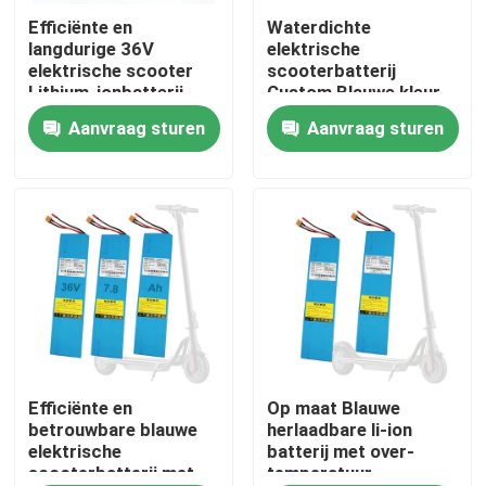
Efficiënte en
Waterdichte
langdurige 36V
elektrische
Ongeveer ons
elektrische scooter
scooterbatterij
Lithium-ionbatterij
Custom Blauwe kleur
en lange levensduur
Aanvraag sturen
Aanvraag sturen
Fabrieksreis
36V Spanning
Kwaliteitscontrole
Contacteer ons
Verzoek om een Citaat
Batterijvermogen op zonne-energie
Efficiënte en
Op maat Blauwe
betrouwbare blauwe
herlaadbare li-ion
elektrische
batterij met over-
scooterbatterij met
temperatuur
Draagbare Power Station-batterij