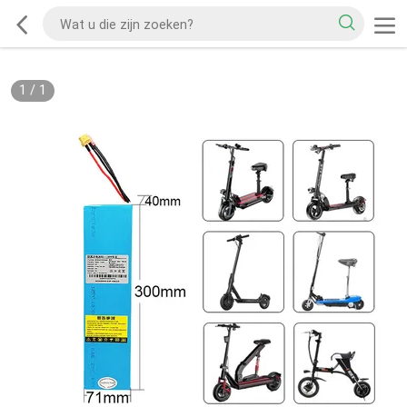
1
/
1