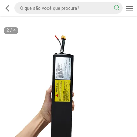
2
/
4