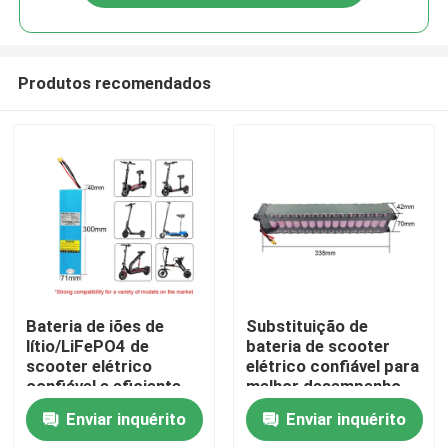
Produtos recomendados
Casa
Bateria de iões de
Substituição de
lítio/LiFePO4 de
bateria de scooter
scooter elétrico
elétrico confiável para
Produtos
confiável e eficiente
melhor desempenho
Enviar inquérito
Enviar inquérito
Vídeos