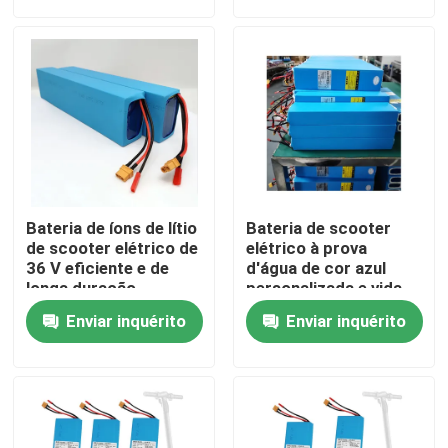
Sobre nós
Excursão da fábrica
Controle da qualidade
Bateria de íons de lítio
Bateria de scooter
Contacte-nos
de scooter elétrico de
elétrico à prova
36 V eficiente e de
d'água de cor azul
longa duração
personalizada e vida
útil de ciclo longo
Peça umas citações
Enviar inquérito
Enviar inquérito
Voltagem 36V
Bateria de Energia Solar
Bateria portátil para estação de energia