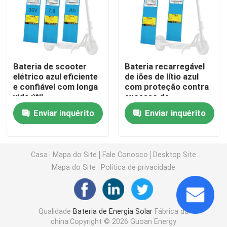
Energia da bateria da motocicleta
bateria elétrica da bicicleta
Bateria de scooter
Bateria recarregável
elétrico azul eficiente
de iões de lítio azul
e confiável com longa
com proteção contra
Bateria elétrica do "trotinette"
vida útil
excesso de
temperatura
Enviar inquérito
Enviar inquérito
bateria de lítio do carrinho de golfe
Inversor doméstico de bateria de lítio
Casa
Mapa do Site
Fale Conosco
Desktop Site
Mapa do Site
Política de privacidade
Bateria de lítio de alta tensão
Qualidade
Bateria de Energia Solar
Fábrica da
armário de armazenamento da energia
china.Copyright © 2026 Guoan Energy