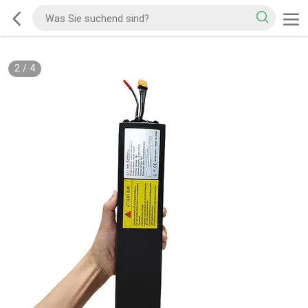
2
/
4