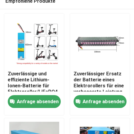
Empfohlene Produkte
Zuverlässige und
Zuverlässiger Ersatz
effiziente Lithium-
der Batterie eines
Ionen-Batterie für
Elektrorollers für eine
Elektroroller/LiFePO4
verbesserte Leistung
Haus
Anfrage absenden
Anfrage absenden
Produkte
Videos