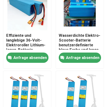
Über uns
Fabrik-Ausflug
Effiziente und
Wasserdichte Elektro-
langlebige 36-Volt-
Scooter-Batterie
Qualitätskontrolle
Elektroroller Lithium-
benutzerdefinierte
Ionen-Batterie
blaue Farbe und lange
Lebensdauer 36V
Anfrage absenden
Anfrage absenden
Treten Sie mit uns in Verbindung
Spannung
Fordern Sie ein Zitat
Solarenergie-Batterieleistung
Tragbare Kraftwerksbatterie