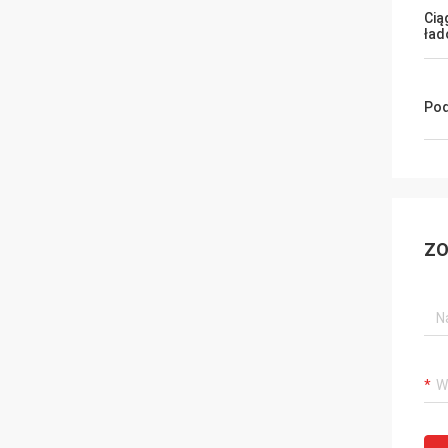
Cią
ład
Pod
ZO