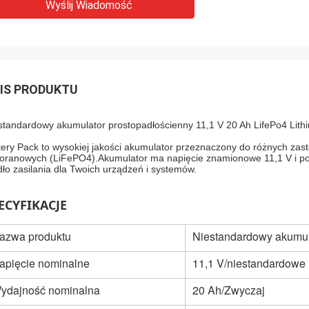
Wyślij Wiadomość
IS PRODUKTU
standardowy akumulator prostopadłościenny 11,1 V 20 Ah LifePo4 Lith
tery Pack to wysokiej jakości akumulator przeznaczony do różnych zas
foranowych (LiFePO4).Akumulator ma napięcie znamionowe 11,1 V i po
dło zasilania dla Twoich urządzeń i systemów.
ECYFIKACJE
azwa produktu
Niestandardowy akumul
apięcie nominalne
11,1 V/niestandardowe
ydajność nominalna
20 Ah
/Zwyczaj