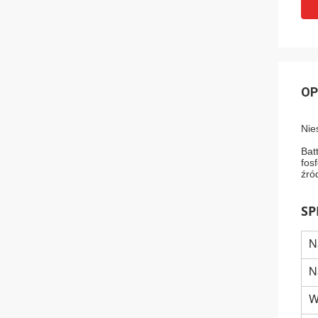
OP
Nie
Bat
fos
źró
SP
N
N
W