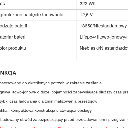
oc
222 Wh
graniczone napięcie ładowania
12,6 V
odzaje baterii
18650/Niestandardowy
ateriał baterii
Lifepo4/ litowo-jonowy
olor produktu
Niebieski/Niestandard
NKCJA
ostosowane do określonych potrzeb w zakresie zasilania
gniwa litowo-jonowe o dużej pojemności zapewniające dłuższy czas pr
zybki czas ładowania dla zminimalizowania przestojów
ekka i kompaktowa konstrukcja ułatwiająca obsługę
budowany obwód zabezpieczający przed przeładowaniem i przegrzan