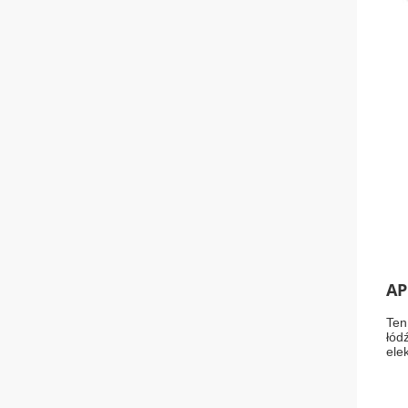
AP
Ten
łód
ele