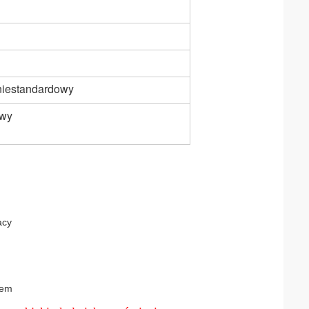
/niestandardowy
owy
acy
iem