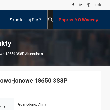
Polish
Skontaktuj Się Z
Poprosić O Wycenę
Nami
ukty
owe 18650 3S8P Akumulator
itowo-jonowe 18650 3S8P
Guangdong, Chiny
nia