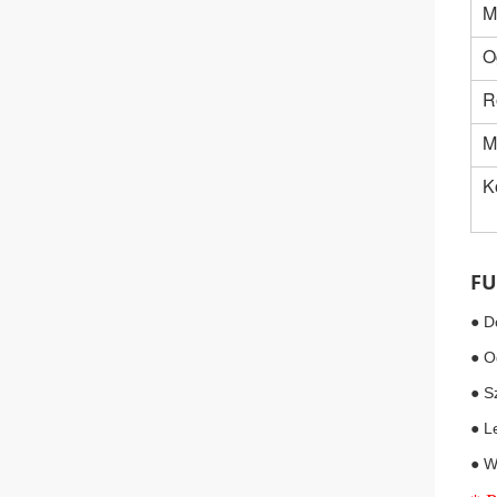
M
O
R
M
K
FU
● D
● O
● S
● L
● W