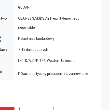
GUOAN
ctwo
CE,UN38.3,MSDS,Air Freight Report,ect.
negotiable
y
Pakiet niestandardowy
a
tawy
7-15 dni roboczych
L/C, D/A, D/P, T/T, Western Union, itp.
ć
Półautomatyczny producent na zamówienie