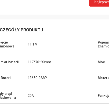
Najlepsz
CZEGÓŁY PRODUKTU
ięcie
Pojem
11,1 V
amionowe
znami
miar baterii
117*70*90mm
Moc
 Baterii
18650-3S8P
Materi
gły prąd
20A
Funkcj
ładowania