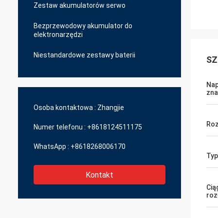
Zestaw akumulatorów serwo
Bezprzewodowy akumulator do
elektronarzędzi
Niestandardowe zestawy baterii
SZ
Nap
zn
Osoba kontaktowa :
Zhangjie
Roz
Numer telefonu :
+8618124511175
WhatsApp :
+8618268006170
Typ
Kontakt
Cią
roz