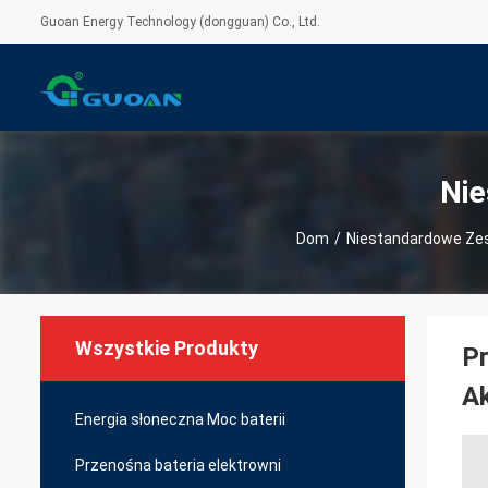
Guoan Energy Technology (dongguan) Co., Ltd.
Nie
Dom
/
Niestandardowe Zes
Wszystkie Produkty
P
A
Energia słoneczna Moc baterii
Przenośna bateria elektrowni