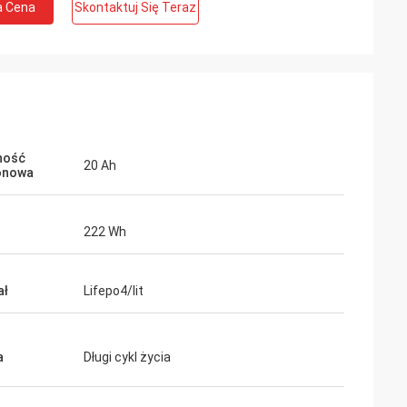
a Cena
Skontaktuj Się Teraz
ność
20 Ah
onowa
222 Wh
ał
Lifepo4/lit
a
Długi cykl życia