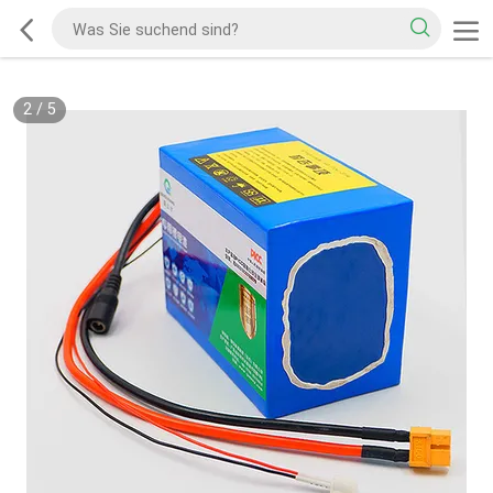
2
/
5