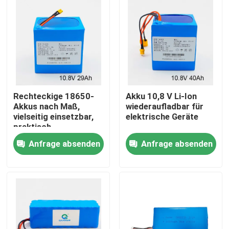
Über uns
Fabrik-Ausflug
Qualitätskontrolle
Rechteckige 18650-
Akku 10,8 V Li-Ion
Akkus nach Maß,
wiederaufladbar für
vielseitig einsetzbar,
elektrische Geräte
Treten Sie mit uns in Verbindung
praktisch
Anfrage absenden
Anfrage absenden
Fordern Sie ein Zitat
Solarenergie-Batterieleistung
Tragbare Kraftwerksbatterie