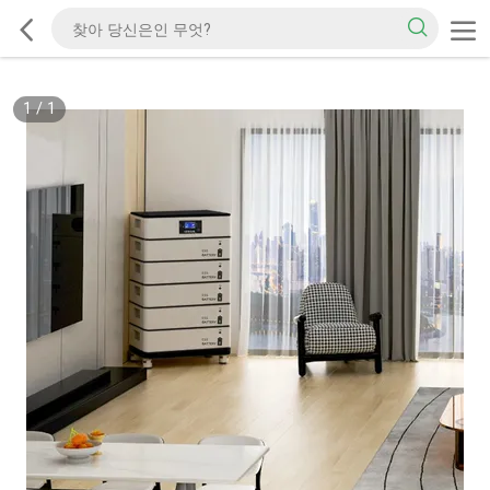
1
/
1