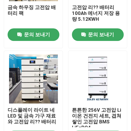
금속 하우징 고전압 배
고전압 리?? 배터리
터리 팩
100Ah 에너지 저장 용
우리에 대하여
량 5.12KWH
문의 보내기
문의 보내기
공장 여행
품질 관리
연락주세요
인용문을 요구하세요
태양 에너지 배터리 전원
디스플레이 라이트 네
튼튼한 256V 고전압 Li
LED 및 금속 가구 재료
이온 건전지 세트, 겹쳐
와 고전압 리?? 배터리
쌓인 고전압 BMS
LiFePO4
휴대용 발전소 배터리