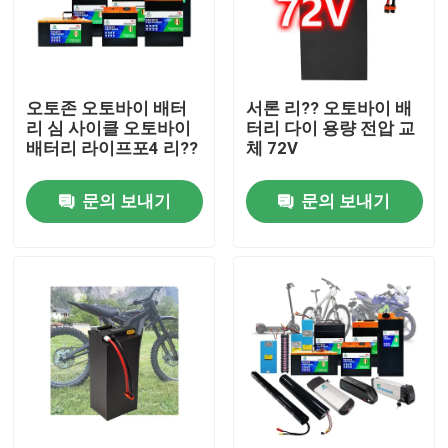
우리에 대하여
오토존 오토바이 배터
서론 리?? 오토바이 배
공장 여행
리 심 사이클 오토바이
터리 다이 용량 전압 교
배터리 라이프포4 리??
체 72V
품질 관리
문의 보내기
문의 보내기
연락주세요
인용문을 요구하세요
태양 에너지 배터리 전원
휴대용 발전소 배터리