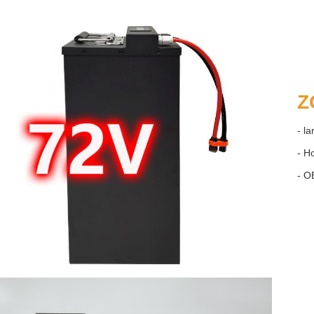
Z
- l
- H
- 