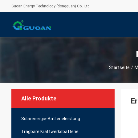
Guoan Energy Technology (dongguan) Co., Ltd.
Startseite
/
M
Alle Produkte
Er
Solarenergie-Batterieleistung
Tragbare Kraftwerksbatterie