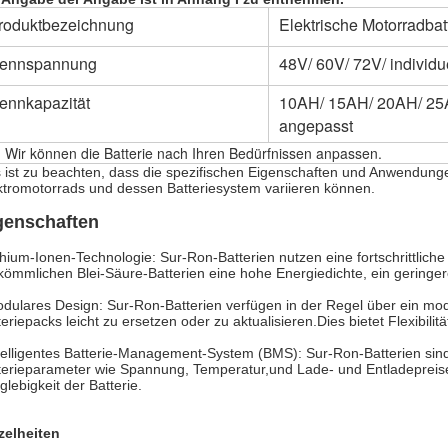
roduktbezeichnung
Elektrische Motorradba
ennspannung
48V/ 60V/ 72V/ individu
ennkapazität
10AH/ 15AH/ 20AH/ 25A
angepasst
 Wir können die Batterie nach Ihren Bedürfnissen anpassen.
s ist zu beachten, dass die spezifischen Eigenschaften und Anwendung
ktromotorrads und dessen Batteriesystem variieren können.
genschaften
thium-Ionen-Technologie: Sur-Ron-Batterien nutzen eine fortschrittliche
kömmlichen Blei-Säure-Batterien eine hohe Energiedichte, ein geringe
dulares Design: Sur-Ron-Batterien verfügen in der Regel über ein mod
teriepacks leicht zu ersetzen oder zu aktualisieren.Dies bietet Flexibi
telligentes Batterie-Management-System (BMS): Sur-Ron-Batterien sin
terieparameter wie Spannung, Temperatur,und Lade- und Entladepreise
glebigkeit der Batterie.
zelheiten