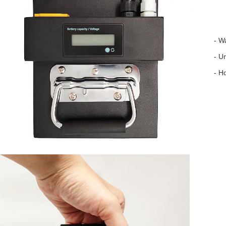
- W
- U
- H