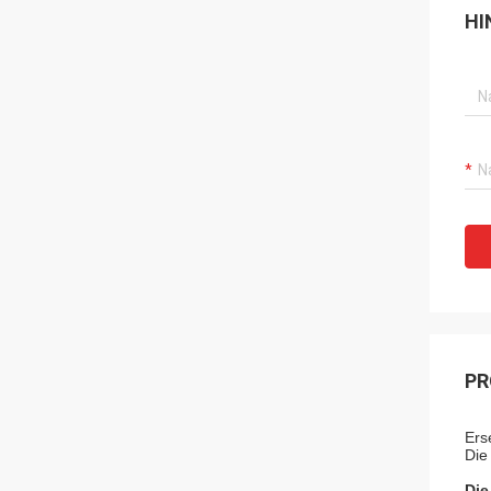
HI
PR
Ers
Die
Die