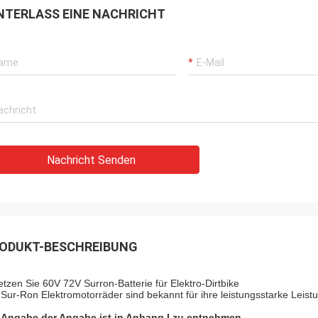
NTERLASS EINE NACHRICHT
Nachricht Senden
ODUKT-BESCHREIBUNG
etzen Sie 60V 72V Surron-Batterie für Elektro-Dirtbike
 Sur-Ron Elektromotorräder sind bekannt für ihre leistungsstarke Leist
 Angabe der Angabe ist in Anhang I zu entnehmen.