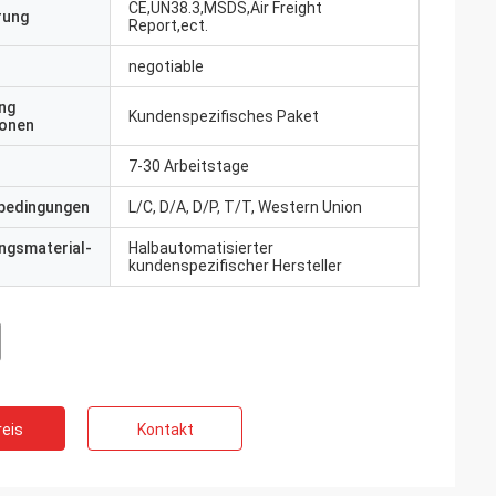
CE,UN38.3,MSDS,Air Freight
erung
Report,ect.
negotiable
ng
Kundenspezifisches Paket
ionen
7-30 Arbeitstage
bedingungen
L/C, D/A, D/P, T/T, Western Union
ngsmaterial-
Halbautomatisierter
kundenspezifischer Hersteller
eis
Kontakt