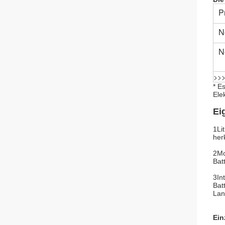
P
N
N
>>>
* E
Ele
Ei
1Li
her
2Mo
Bat
3In
Bat
Lan
Ein