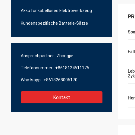
Akku für kabelloses Elektrowerkzeug
PR
Kundenspezifische Batterie-Sätze
Sp
Fal
Ansprechpartner :
Zhangjie
Telefonnummer :
+8618124511175
Leb
Zyk
Whatsapp :
+8618268006170
Kontakt
Her