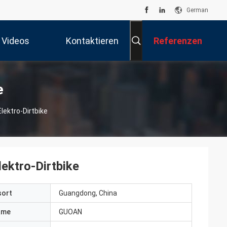
German
Videos
Kontaktieren
Referenzen
Sie Uns
e
lektro-Dirtbike
lektro-Dirtbike
sort
Guangdong, China
ame
GUOAN