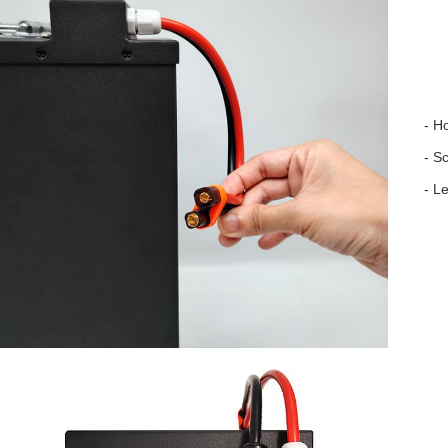
- H
- S
- L