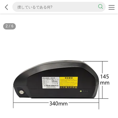
2
/
6