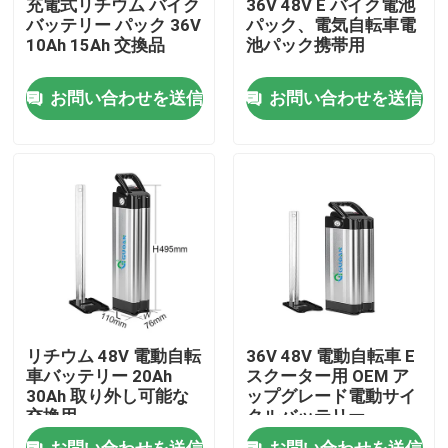
充電式リチウム バイク
36V 48V E バイク電池
バッテリー パック 36V
パック、電気自転車電
10Ah 15Ah 交換品
池パック携帯用
私達について
お問い合わせを送信
お問い合わせを送信
工場旅行
品質管理
私達に連絡しなさい
引用を要求しなさい
リチウム 48V 電動自転
36V 48V 電動自転車 E
太陽エネルギー バッテリー電源
車バッテリー 20Ah
スクーター用 OEM ア
30Ah 取り外し可能な
ップグレード電動サイ
交換用
クルバッテリー
ポータブル発電所のバッテリー
お問い合わせを送信
お問い合わせを送信