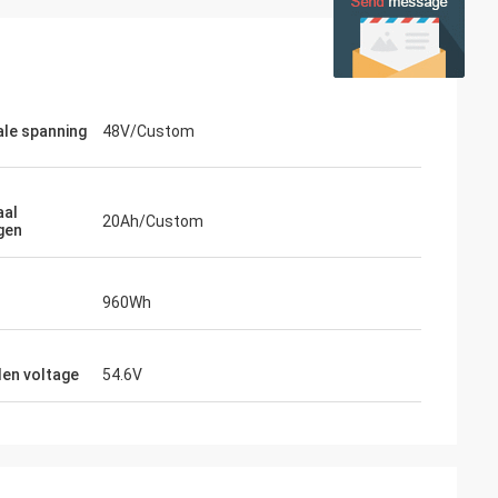
le spanning
48V/Custom
aal
20Ah/Custom
gen
960Wh
den voltage
54.6V