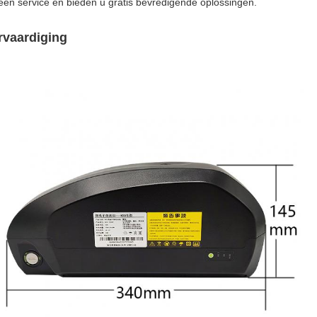
een service en bieden u gratis bevredigende oplossingen.
rvaardiging