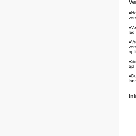
Ve
●
Ho
ver
●
Ve
lad
●
Ve
ver
opt
●
Sn
tij
●
Du
lan
In