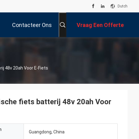
Dutch
Contacteer Ons
Vraag Een Offerte
Aan
ij 48v 20ah Voor E-Fiets
che fiets batterij 48v 20ah Voor
n
Guangdong, China