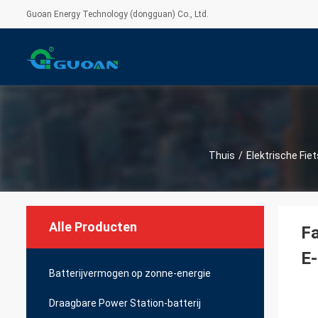
Guoan Energy Technology (dongguan) Co., Ltd.
Thuis
/
Elektrische Fiet
Alle Producten
Fa
E-
Batterijvermogen op zonne-energie
Draagbare Power Station-batterij