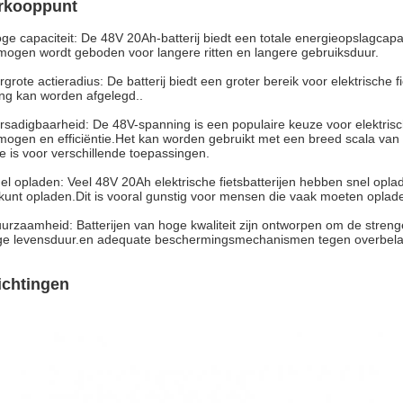
rkooppunt
ge capaciteit: De 48V 20Ah-batterij biedt een totale energieopslagcap
mogen wordt geboden voor langere ritten en langere gebruiksduur.
rgrote actieradius: De batterij biedt een groter bereik voor elektrische f
ing kan worden afgelegd..
rsadigbaarheid: De 48V-spanning is een populaire keuze voor elektrisc
mogen en efficiëntie.Het kan worden gebruikt met een breed scala van e
ie is voor verschillende toepassingen.
el opladen: Veel 48V 20Ah elektrische fietsbatterijen hebben snel oplad
d kunt opladen.Dit is vooral gunstig voor mensen die vaak moeten oplade
urzaamheid: Batterijen van hoge kwaliteit zijn ontworpen om de streng
ge levensduur.en adequate beschermingsmechanismen tegen overbelastin
lichtingen