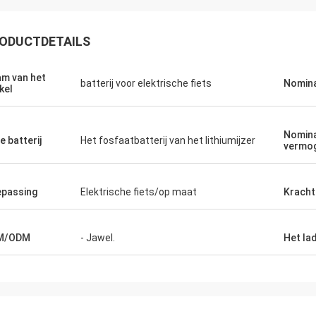
ODUCTDETAILS
m van het
batterij voor elektrische fiets
Nomina
kel
Nomin
e batterij
Het fosfaatbatterij van het lithiumijzer
vermo
passing
Elektrische fiets/op maat
Kracht
M/ODM
- Jawel.
Het la