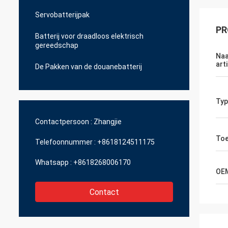
Servobatterijpak
PR
Batterij voor draadloos elektrisch
gereedschap
Naa
arti
De Pakken van de douanebatterij
Typ
Contactpersoon :
Zhangjie
Toe
Telefoonnummer :
+8618124511175
Whatsapp :
+8618268006170
OE
Contact