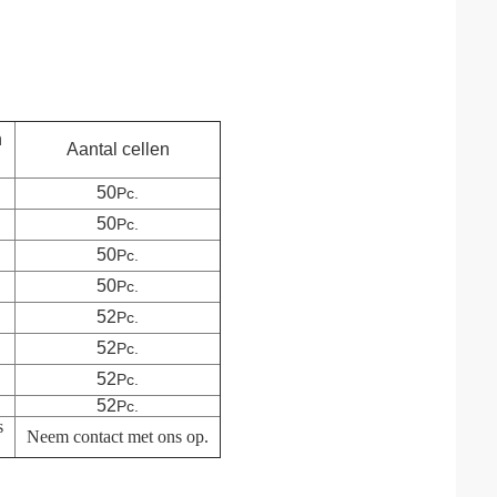
n
Aantal cellen
50
Pc.
50
Pc.
50
Pc.
50
Pc.
52
Pc.
52
Pc.
52
Pc.
52
Pc.
s
Neem contact met ons op.