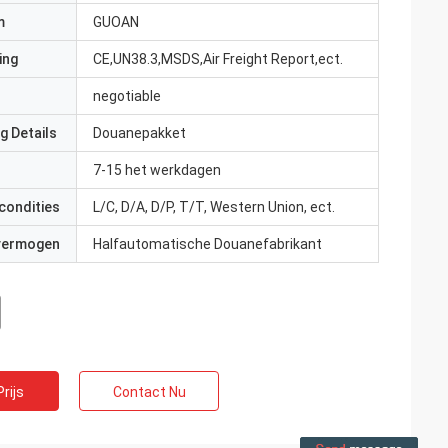
m
GUOAN
ing
CE,UN38.3,MSDS,Air Freight Report,ect.
negotiable
g Details
Douanepakket
7-15 het werkdagen
condities
L/C, D/A, D/P, T/T, Western Union, ect.
 vermogen
Halfautomatische Douanefabrikant
rijs
Contact Nu