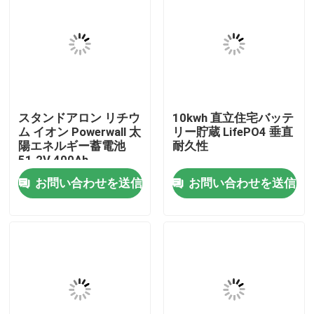
私達について
工場旅行
スタンドアロン リチウ
10kwh 直立住宅バッテ
品質管理
ム イオン Powerwall 太
リー貯蔵 LifePO4 垂直
陽エネルギー蓄電池
耐久性
51.2V 400Ah
私達に連絡しなさい
お問い合わせを送信
お問い合わせを送信
引用を要求しなさい
太陽エネルギー バッテリー電源
ポータブル発電所のバッテリー