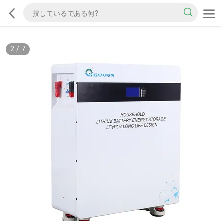
2
/
7