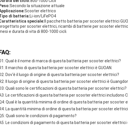
Durata del ciclo:
800-1000 Cicli
Peso:
Secondo la situazione attuale
Applicazione:
Scooter elettrico
Tipo di batteria:
Li-ion/LiFePO4
Caratteristica speciale:
Il pacchetto batteria per scooter elettrici GUO
progettato per scooter elettrici, ricambi di batterie per scooter elettric
mesi e durata di vita di 800-1000 cicli.
FAQ:
D1: Qual è il nome di marca di questa batteria per scooter elettrici?
R1: Il marchio di questa batteria per scooter elettrici è GUOAN.
D2: Dov'è il luogo di origine di questa batteria per scooter elettrici?
R2: Il luogo di origine di questa batteria per scooter elettrici è Guangdon
D3: Quali sono le certificazioni di questa batteria per scooter elettrici?
A3: Le certificazioni di questa batteria per scooter elettrici includono 
Q4: Qual è la quantità minima di ordine di questa batteria per scooter el
R4: La quantità minima di ordine di questa batteria per scooter elettrici
Q5: Quali sono le condizioni di pagamento?
A5: Le condizioni di pagamento di questa batteria per scooter elettrici