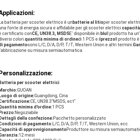
Applicazioni:
La batteria per scooter elettrico è un
batterie al litio
per scooter elettri
una fonte di energia sicura e affidabile per gli scooter elettrici.
capacità
è certificato con
CE, UN38.3, MSDS
E' disponibile in:
blu
Il prodotto ha u
diversi colori.
quantità minima di ordine
di 1 PCS e il
prezzo
Il prodotto è
di pagamento
sono L/C, D/A, D/P, T/T, Western Union e altri termini.
Gar
fabbricazione su misura semiautomatica.
Personalizzazione:
Batteria per scooter elettrici
Marchio:
GUOAN
Luogo di origine:
Guangdong, Cina
Certificazione:
CE, UN38.3"MSDS, ect".
Quantità minima d'ordine:
1 PCS
Prezzo:
Negoziabile
Dettagli della confezione:
Pacchetto personalizzato
Condizioni di pagamento:
L/C, D/A, D/P, T/T, Western Union, ecc.
Capacità di approvvigionamento
Produttore su misura semiautomati
Garanzia:
12 mesi