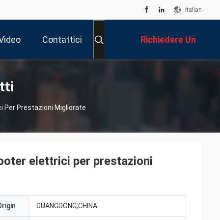
Italian
Video
Contattici
Richiedere Un
Preventivo
tti
ci Per Prestazioni Migliorate
ooter elettrici per prestazioni
rigin
GUANGDONG,CHINA