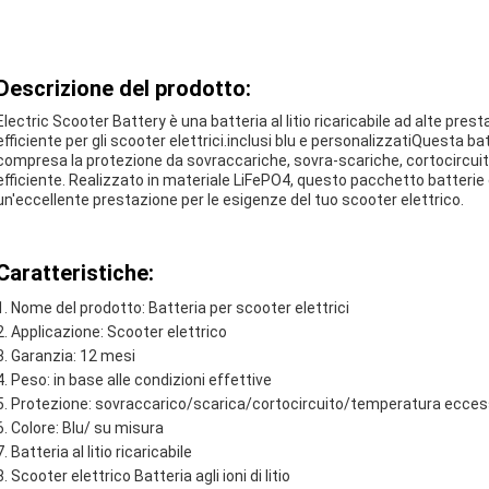
Descrizione del prodotto:
Electric Scooter Battery è una batteria al litio ricaricabile ad alte pres
efficiente per gli scooter elettrici.inclusi blu e personalizzatiQuesta 
compresa la protezione da sovraccariche, sovra-scariche, cortocircuiti
efficiente. Realizzato in materiale LiFePO4, questo pacchetto batterie of
un'eccellente prestazione per le esigenze del tuo scooter elettrico.
Caratteristiche:
Nome del prodotto: Batteria per scooter elettrici
Applicazione: Scooter elettrico
Garanzia: 12 mesi
Peso: in base alle condizioni effettive
Protezione: sovraccarico/scarica/cortocircuito/temperatura ecces
Colore: Blu/ su misura
Batteria al litio ricaricabile
Scooter elettrico Batteria agli ioni di litio