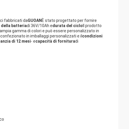
ci fabbricati da
GUOAN
È stato progettato per fornire
 della batteria
di 36V/10Ah e
durata del ciclo
Il prodotto
n'ampia gamma di colori e può essere personalizzato in
 confezionato in imballaggi personalizzati e il
condizioni
anzia di 12 mesi
- e
capacità di fornitura
di
co