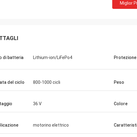
Miglior 
TTAGLI
o di batteria
Lithium-ion/LiFePo4
Protezione
ata del ciclo
800-1000 cicli
Peso
taggio
36 V
Colore
licazione
motorino elettrico
Caratterist