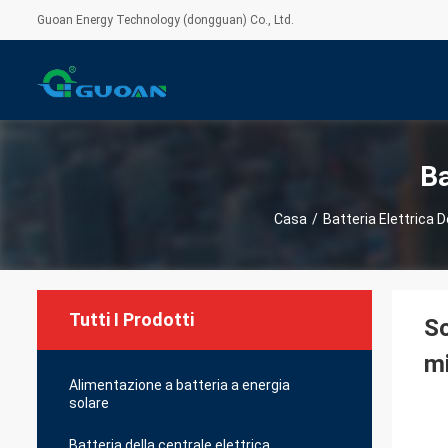
Guoan Energy Technology (dongguan) Co., Ltd.
Ba
Casa
/
Batteria Elettrica 
Tutti I Prodotti
So
mi
Alimentazione a batteria a energia
solare
Batteria della centrale elettrica