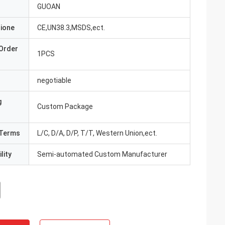
GUOAN
zione
CE,UN38.3,MSDS,ect.
Order
1PCS
negotiable
g
Custom Package
Terms
L/C, D/A, D/P, T/T, Western Union,ect.
lity
Semi-automated Custom Manufacturer