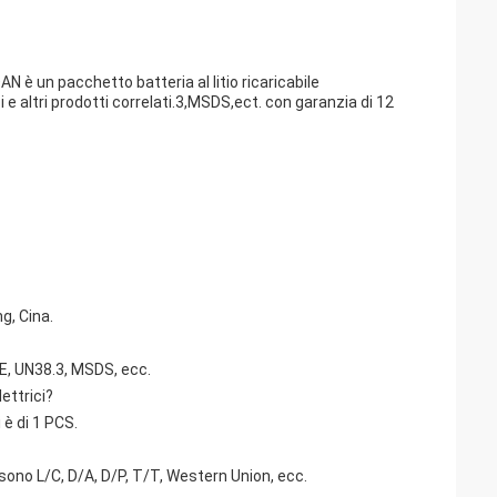
AN è un pacchetto batteria al litio ricaricabile
i e altri prodotti correlati.3,MSDS,ect. con garanzia di 12
g, Cina.
CE, UN38.3, MSDS, ecc.
ettrici?
 è di 1 PCS.
 sono L/C, D/A, D/P, T/T, Western Union, ecc.