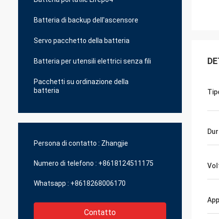
Batteria di backup dell'ascensore
Servo pacchetto della batteria
DE
Batteria per utensili elettrici senza fili
Pacchetti su ordinazione della
batteria
Tip
Dur
Persona di contatto :
Zhangjie
Numero di telefono :
+8618124511175
Vol
Whatsapp :
+8618268006170
App
Contatto