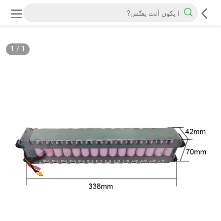
1
/
1