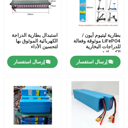
بطارية ليتيوم أيون /
استبدال بطارية الدراجة
LiFePO4 موثوقة وفعالة
الكهربائية الموثوق بها
للدراجات البخارية
لتحسين الأداء
الكهربائية
إرسال استفسار
إرسال استفسار
بيت
منتجات
أشرطة فيديو