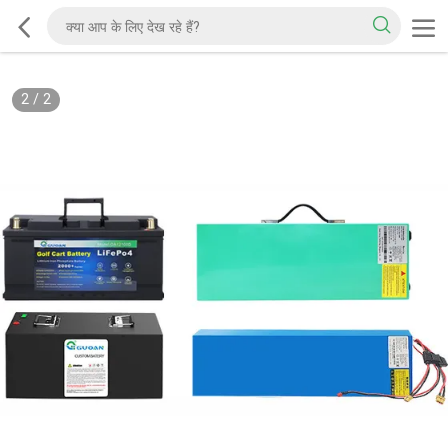
2
/
2