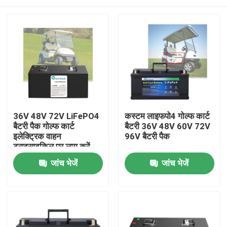
36V 48V 72V LiFePO4
कस्टम लाइफपो4 गोल्फ कार्ट
बैटरी पैक गोल्फ कार्ट
बैटरी 36V 48V 60V 72V
इलेक्ट्रिक वाहन
96V बैटरी पैक
ट्राइसाइकिल पर लागू करें
घर
जांच भेजें
जांच भेजें
उत्पादों
वीडियो