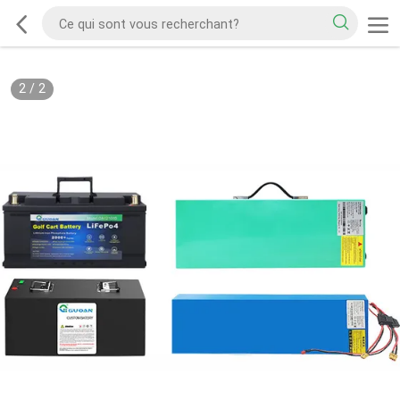
2
/
2