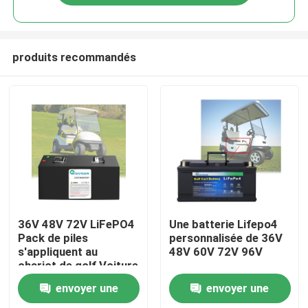
produits recommandés
Maison
36V 48V 72V LiFePO4
Une batterie Lifepo4
Pack de piles
personnalisée de 36V
s'appliquent au
48V 60V 72V 96V
Produits
chariot de golf Voiture
électrique tricycle
envoyer une
envoyer une
Vidéos