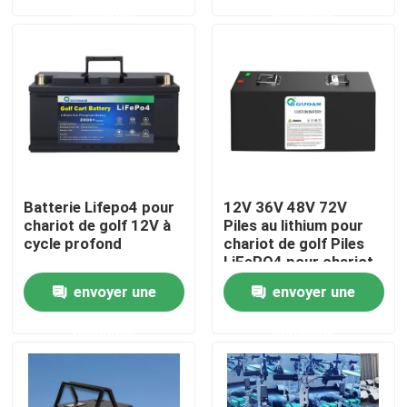
demande
demande
Au sujet de nous
Visite d'usine
Contrôle de qualité
Batterie Lifepo4 pour
12V 36V 48V 72V
Contactez-nous
chariot de golf 12V à
Piles au lithium pour
cycle profond
chariot de golf Piles
LiFePO4 pour chariot
de golf
Demandez une citation
envoyer une
envoyer une
demande
demande
Alimentation par batterie à énergie solaire
Batterie de centrale électrique portable