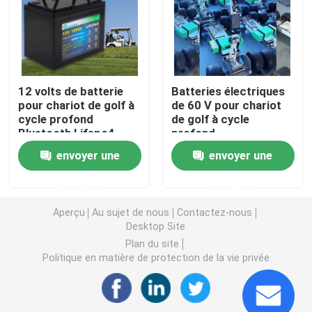
Puissance de la batterie de la moto
batterie électrique de bicyclette
12 volts de batterie
Batteries électriques
pour chariot de golf à
de 60 V pour chariot
cycle profond
de golf à cycle
Batterie électrique de scooter
Bluetooth Lifepo4
profond
pratique
envoyer une
envoyer une
batterie au lithium de chariot de golf
demande
demande
Onduleur domestique à batterie au lithium
Aperçu
Au sujet de nous
Contactez-nous
Desktop Site
Plan du site
Batterie au lithium haute tension
Politique en matière de protection de la vie privée
meuble de rangement d'énergie