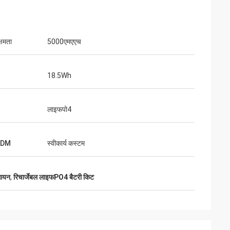
क्षमता
5000एमएएच
18.5Wh
लाइफपो4
ODM
स्वीकार्य कस्टम
 आयन
,
रिचार्जेबल लाइफPO4 बैटरी किट