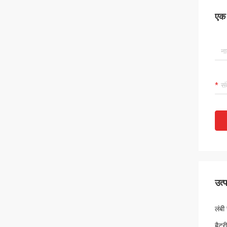
एक स
उत्
लंब
बैटर