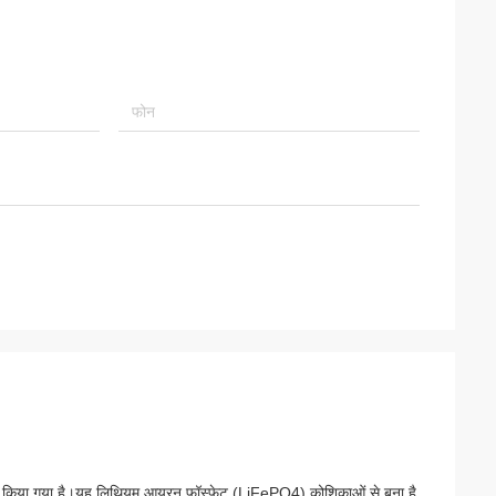
डिज़ाइन किया गया है।यह लिथियम आयरन फॉस्फेट (LiFePO4) कोशिकाओं से बना है