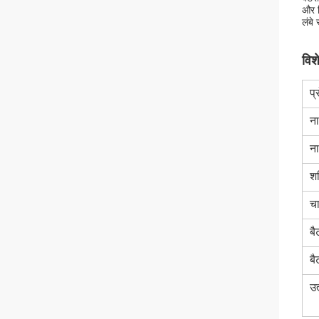
और ब
लंबे
विश
प्
ना
ना
शक
चा
बै
बै
उत