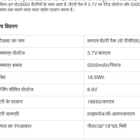
िल्ट-इन दो18650 बैटरियों के साथ आता है।बैटरी पैक में 3.7V का रेटेड वोल्टेज और 5
 समय तक चलने वाला पावर स्रोत प्रदान करता है।
ेष विवरण
रोडक्ट का नाम
कस्टम बैटरी पैक (दो पीसीएस)
ममात्र वोल्टेज
3.7V/कस्टम
ममात्र क्षमता
5000mAh
/रिवाज़
्ति
18.5Wh
र्जिंग सीमित वोल्टेज
8.9V
टरी के प्रकार
18650/कस्टम
टरी सामग्री
लाइफपो4/ली-आयन/कस्टम
्पाद का रंग/आकार
नीला/36*18*65 मिमी