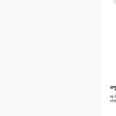
अनु
यह ब
स्टे