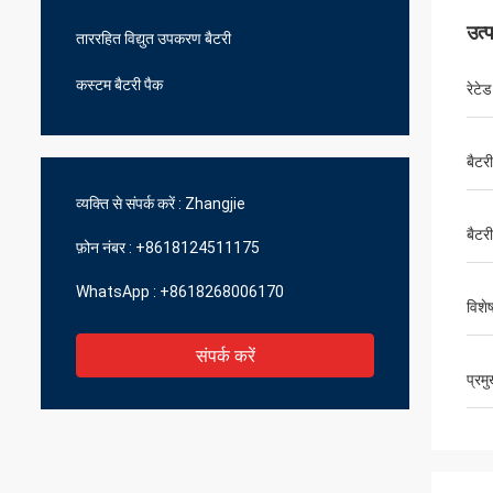
उत्
ताररहित विद्युत उपकरण बैटरी
कस्टम बैटरी पैक
रेटेड
बैटरी
व्यक्ति से संपर्क करें :
Zhangjie
बैटर
फ़ोन नंबर :
+8618124511175
WhatsApp :
+8618268006170
विशे
संपर्क करें
प्रम