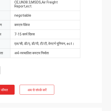
CE,UN38.3,MSDS,Air Freight
Report,ect.
negotiable
रण
कस्टम पैकेज
य
7-15 कार्य दिवस
एल/सी, डी/ए, डी/पी, टी/टी, वेस्टर्न यूनियन, ect।
मता
अर्ध-स्वचालित कस्टम निर्माता
ी कीमत
अब से संपर्क करें