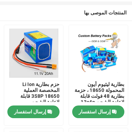
المنتجات الموصى بها
بطارية ليثيوم أيون
حزم بطارية Li Ion
المحمولة 18650 ، حزمة
المخصصة العملية
بيت
بطارية 48 فولت قابلة
18650 3S8P قابلة
لإعادة الشحن 13s4p
لإعادة الشحن
إرسال استفسار
إرسال استفسار
منتجات
أشرطة فيديو