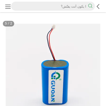
5
/
2