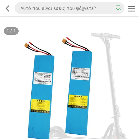
1
/
1