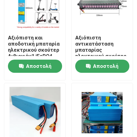
Αξιόπιστη και
Αξιόπιστη
αποδοτική μπαταρία
αντικατάσταση
ηλεκτρικού σκούτερ
μπαταρίας
Λιθιογιόν/LiFePO4
ηλεκτρικού σκούτερ
για βελτιωμένη
Αποστολή
Αποστολή
απόδοση
ερώτησης
ερώτησης
Σπίτι
Προϊόντα
Βίντεο