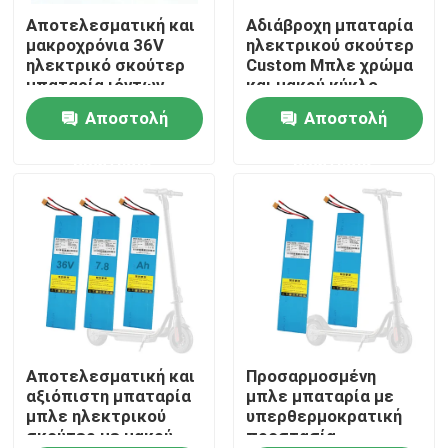
Αποτελεσματική και
Αδιάβροχη μπαταρία
μακροχρόνια 36V
ηλεκτρικού σκούτερ
Περίπου εμείς
ηλεκτρικό σκούτερ
Custom Μπλε χρώμα
μπαταρία ιόντων
και μακρύ κύκλο
λιθίου
ζωής 36V τάση
Αποστολή
Αποστολή
Γύρος εργοστασίων
ερώτησης
ερώτησης
Ποιοτικός έλεγχος
Μας ελάτε σε επαφή με
Ζητήστε ένα απόσπασμα
Ισχύς μπαταρίας ηλιακής ενέργειας
Αποτελεσματική και
Προσαρμοσμένη
αξιόπιστη μπαταρία
μπλε μπαταρία με
μπλε ηλεκτρικού
υπερθερμοκρατική
σκούτερ με μακρύ
προστασία
Φορητή μπαταρία σταθμού ισχύος