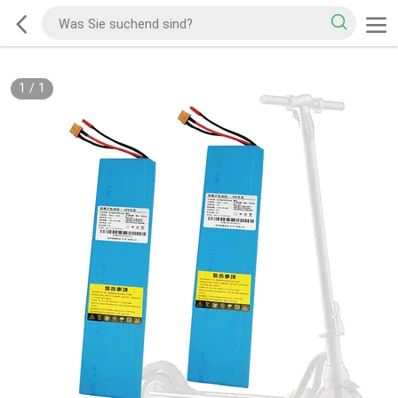
1
/
1