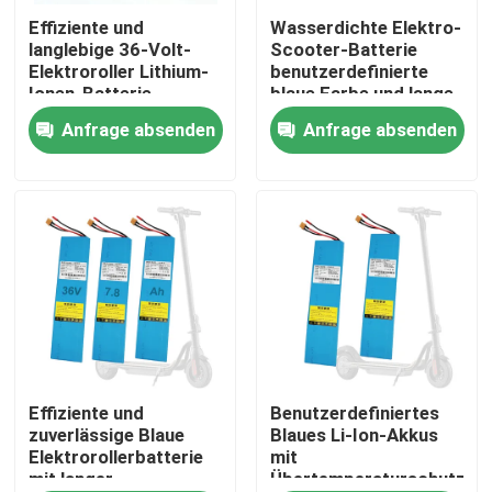
Effiziente und
Wasserdichte Elektro-
langlebige 36-Volt-
Scooter-Batterie
Über uns
Elektroroller Lithium-
benutzerdefinierte
Ionen-Batterie
blaue Farbe und lange
Lebensdauer 36V
Anfrage absenden
Anfrage absenden
Fabrik-Ausflug
Spannung
Qualitätskontrolle
Treten Sie mit uns in Verbindung
Fordern Sie ein Zitat
Solarenergie-Batterieleistung
Effiziente und
Benutzerdefiniertes
zuverlässige Blaue
Blaues Li-Ion-Akkus
Elektrorollerbatterie
mit
mit langer
Übertemperaturschutz
Tragbare Kraftwerksbatterie