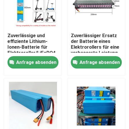
Zuverlässige und
Zuverlässiger Ersatz
effiziente Lithium-
der Batterie eines
Ionen-Batterie für
Elektrorollers für eine
Elektroroller/LiFePO4
verbesserte Leistung
Anfrage absenden
Anfrage absenden
Haus
Produkte
Videos