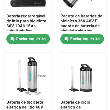
Sobre nós
Bateria recarregável
Pacote de baterias de
de lítio para bicicleta
bicicleta 36V 48V E,
36V 10Ah 15Ah
pacote de bateria de
Excursão da fábrica
substituições
bicicleta elétrica
portátil
Enviar inquérito
Enviar inquérito
Controle da qualidade
Contacte-nos
Peça umas citações
Bateria de Energia Solar
Bateria de bicicleta
Bateria de ciclo
elétrica de lítio 48V
elétrico de
Bateria portátil para estação de energia