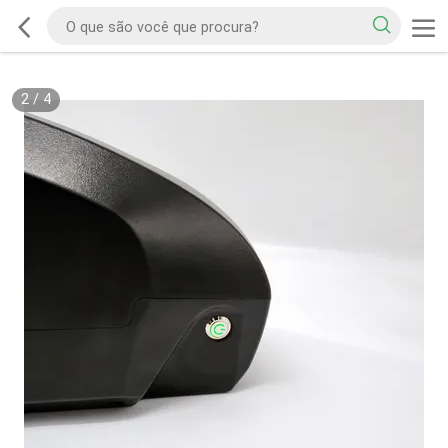
2
/
4