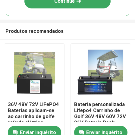
Continue
Produtos recomendados
Casa
36V 48V 72V LiFePO4
Bateria personalizada
Baterias aplicam-se
Lifepo4 Carrinho de
Produtos
ao carrinho de golfe
Golf 36V 48V 60V 72V
veículo elétrico
96V Bateria Pack
triciclo
Enviar inquérito
Enviar inquérito
Vídeos