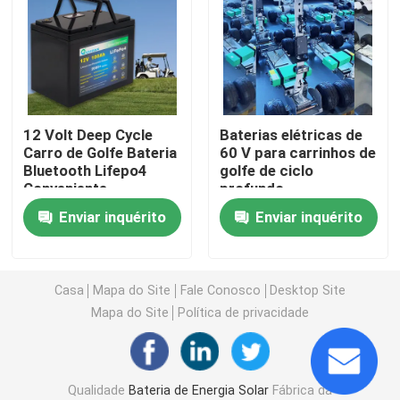
Energia da bateria da motocicleta
bateria elétrica da bicicleta
12 Volt Deep Cycle
Baterias elétricas de
Carro de Golfe Bateria
60 V para carrinhos de
Bateria elétrica do "trotinette"
Bluetooth Lifepo4
golfe de ciclo
Conveniente
profundo
bateria de lítio do carrinho de golfe
Enviar inquérito
Enviar inquérito
Inversor doméstico de bateria de lítio
Casa
Mapa do Site
Fale Conosco
Desktop Site
Mapa do Site
Política de privacidade
Bateria de lítio de alta tensão
armário de armazenamento da energia
Qualidade
Bateria de Energia Solar
Fábrica da