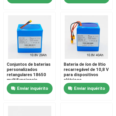
Sobre nós
Excursão da fábrica
Controle da qualidade
Contacte-nos
Conjuntos de baterias
Bateria de íon de lítio
personalizados
recarregável de 10,8 V
retangulares 18650
para dispositivos
multifuncionais
elétricos
Peça umas citações
práticos
Enviar inquérito
Enviar inquérito
Bateria de Energia Solar
Bateria portátil para estação de energia