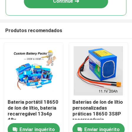
Continue
Produtos recomendados
Casa
Bateria portátil 18650
Baterias de íon de lítio
de íon de lítio, bateria
personalizadas
Produtos
recarregável 13s4p
práticas 18650 3S8P
48v
recarregáveis
Enviar inquérito
Enviar inquérito
Vídeos