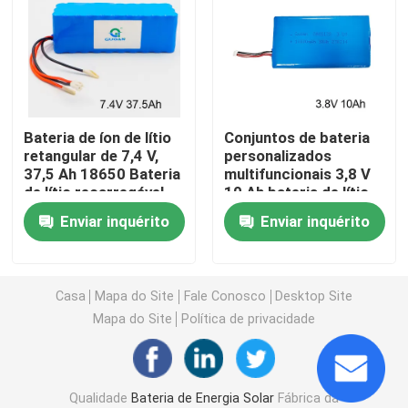
Energia da bateria da motocicleta
bateria elétrica da bicicleta
Bateria de íon de lítio
Conjuntos de bateria
retangular de 7,4 V,
personalizados
Bateria elétrica do "trotinette"
37,5 Ah 18650 Bateria
multifuncionais 3,8 V
de lítio recarregável
10 Ah bateria de lítio
bateria de lítio do carrinho de golfe
Enviar inquérito
Enviar inquérito
Inversor doméstico de bateria de lítio
Casa
Mapa do Site
Fale Conosco
Desktop Site
Mapa do Site
Política de privacidade
Bateria de lítio de alta tensão
armário de armazenamento da energia
Qualidade
Bateria de Energia Solar
Fábrica da