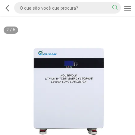
2
/
5