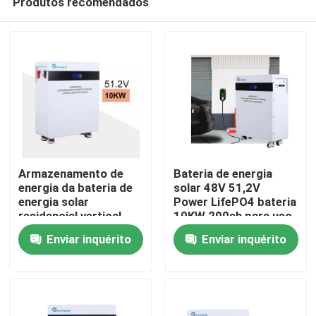
Produtos recomendados
Armazenamento de
Bateria de energia
energia da bateria de
solar 48V 51,2V
energia solar
Power LifePO4 bateria
residencial vertical
10KW 200ah para uso
Casa
51,2 V 10 kWh 200 Ah
doméstico
Enviar inquérito
Enviar inquérito
Produtos
Vídeos