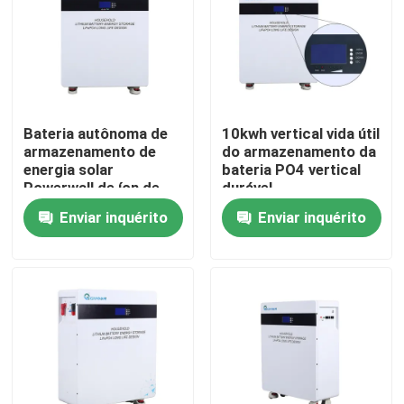
Sobre nós
Excursão da fábrica
Bateria autônoma de
10kwh vertical vida útil
armazenamento de
do armazenamento da
Controle da qualidade
energia solar
bateria PO4 vertical
Powerwall de íon de
durável
lítio 51,2 V 400 Ah
Enviar inquérito
Enviar inquérito
Contacte-nos
Peça umas citações
Bateria de Energia Solar
Bateria portátil para estação de energia