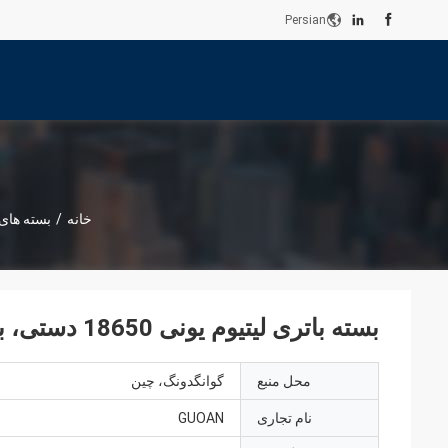
Persian
خانه
/
بسته های
بسته باتری لیتیوم یونی 18650 دستی، بسته باتری 48 ولتی قابل شارژ 13s4p
محل منبع
گوانگدونگ، چین
نام تجاری
GUOAN