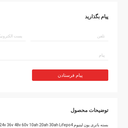
پیام بگذارید
پیام فرستادن
توضیحات محصول
بسته باتری یون لیتیوم 12v 24v 36v 48v 60v 10ah 20ah 30ah Lifepo4