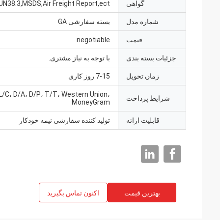
گواهی
UN38.3,MSDS,Air Freight Report,ect.
شماره مدل
بسته سفارشی GA
قیمت
negotiable
جزئیات بسته بندی
با توجه به نیاز مشتری.
زمان تحویل
7-15 روز کاری
L/C، D/A، D/P، T/T، Western Union،
شرایط پرداخت
MoneyGram
قابلیت ارائه
تولید کننده سفارشی نیمه خودکار
بهترین قیمت
اکنون تماس بگیرید