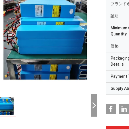
ブランド
証明
Minimum 
Quantity
価格
Packagin
Details
Payment 
Supply Abi