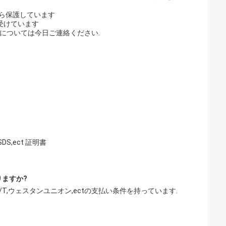
から保護しています
を受けています
については今日ご連絡ください.
S,ect 証明書
りますか?
,T/T,ウェスタンユニオン,ectの支払い条件を持っています.