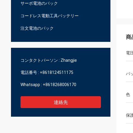
サーボ電池のパック
コードレス電動工具バッテリー
注文電池のパック
商
電
コンタクトパーソン :
Zhangjie
電話番号 :
+8618124511175
バ
Whatsapp :
+8618268006170
色
連絡先
保