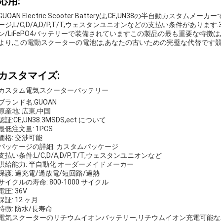
応用:
GUOAN Electric Scooter Batteryは,CE,UN38の半自動カス
ージ,L/C,D/A,D/P,T/T,ウェスタンユニオンなどの支払い条件がありま
ン/LiFePO4バッテリーで装備されていますこの製品の最も重要な特徴
より,この電動スクーターの電池は,あなたの古いための完璧な代替です
カスタマイズ:
カスタム電気スクーターバッテリー
ブランド名:GUOAN
原産地: 広東,中国
認証:CE,UN38.3MSDS,ect について
最低注文量: 1PCS
価格: 交渉可能
パッケージの詳細: カスタムパッケージ
支払い条件:L/C,D/A,D/P,T/T,ウェスタンユニオンなど
供給能力: 半自動化 オーダーメイドメーカー
保護: 過充電/過放電/短回路/過熱
サイクルの寿命: 800-1000 サイクル
電圧: 36V
保証: 12 ヶ月
特徴: 防水/長寿命
電気スクーターのリチウムイオンバッテリー,リチウムイオン充電可能な