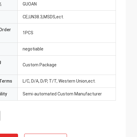
名
GUOAN
CE,UN38.3,MSDS,ect.
Order
1PCS
negotiable
g
Custom Package
Terms
L/C, D/A, D/P, T/T, Western Union,ect.
lity
Semi-automated Custom Manufacturer