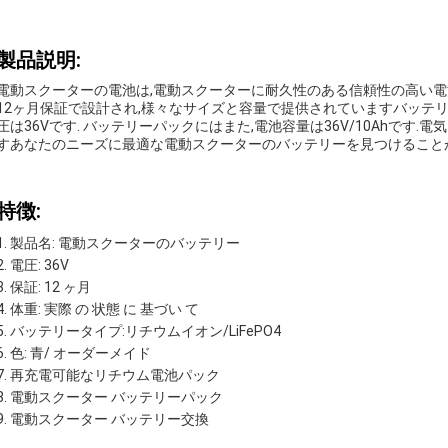
製品説明:
電動スクーターの電池は,電動スクーターに耐久性のある信頼性の高い電
12ヶ月保証で設計され,様々なサイズと容量で提供されていますバッテリーパ
圧は36Vです. バッテリーパックにはまた,電池容量は36V/10Ahで
すあなたのニーズに最適な電動スクーターのバッテリーを見つけること
特徴:
製品名: 電動スクーターのバッテリー
電圧: 36V
保証: 12 ヶ月
体重: 実際 の 状態 に 基づい て
バッテリータイプ:リチウムイオン/LiFePO4
色: 青/ オーダーメイド
再充電可能なリチウム電池パック
電動スクーター バッテリーパック
電動スクーター バッテリー交換