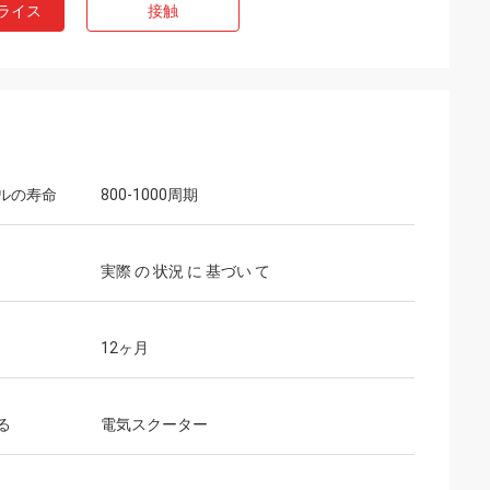
ライス
接触
ルの寿命
800-1000周期
実際 の 状況 に 基づい て
12ヶ月
る
電気スクーター