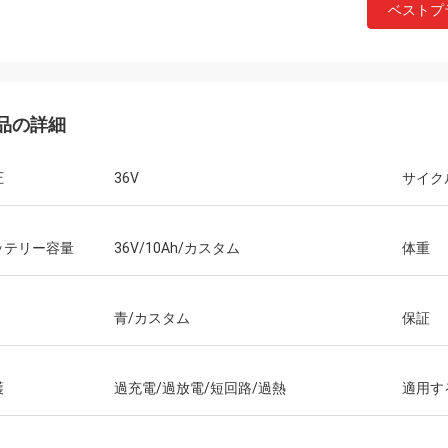
ベストプ
品の詳細
圧
36V
サイク
ッテリー容量
36V/10Ah/カスタム
体重
青/カスタム
保証
護
過充電/過放電/短回路/過熱
適用す