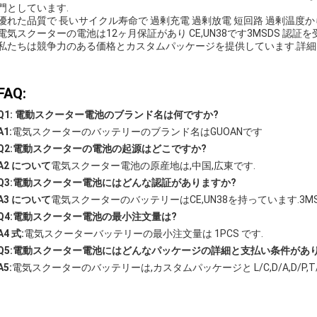
門としています.
優れた品質で 長いサイクル寿命で 過剰充電 過剰放電 短回路 過剰温度
電気スクーターの電池は12ヶ月保証があり CE,UN38です3MSDS 認証
私たちは競争力のある価格とカスタムパッケージを提供しています.詳細
FAQ:
Q1: 電動スクーター電池のブランド名は何ですか?
A1:
電気スクーターのバッテリーのブランド名はGUOANです
Q2:電動スクーターの電池の起源はどこですか?
A2 について
電気スクーター電池の原産地は,中国,広東です.
Q3:電動スクーター電池にはどんな認証がありますか?
A3 について
電気スクーターのバッテリーはCE,UN38を持っています.3MSD
Q4:電動スクーター電池の最小注文量は?
A4 式:
電気スクーターバッテリーの最小注文量は 1PCS です.
Q5:電動スクーター電池にはどんなパッケージの詳細と支払い条件があ
A5:
電気スクーターのバッテリーは,カスタムパッケージと L/C,D/A,D/P