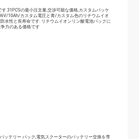
タムメーカーです.31PCSの最小注文量,交渉可能な価格,カスタムパッケ
す.36V/10Ah/カスタム電圧と青/カスタム色のリチウムイオ
は,防水性と長寿命です. リチウムイオンリン酸電池パックに
競争力のある価格です
バッテリー パック,電気スクーターのバッテリー交換を専