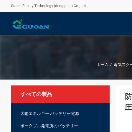
Guoan Energy Technology (dongguan) Co., Ltd.
ホーム
/
電気スク
すべての製品
防
圧
太陽エネルギー バッテリー電源
ポータブル発電所のバッテリー