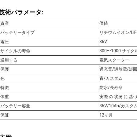
技術パラメータ:
資産
価値
バッテリータイプ
リチウムイオン/LiF
電圧
36V
サイクルの寿命
800〜1000 サイク
適用する
電気スクーター
保護
過充電/過放電/短回
色
青/カスタム
特徴
防水/長寿命
体重
実際 の 状況 に 基
バッテリー容量
36V/10Ah/カスタ
保証
12ヶ月