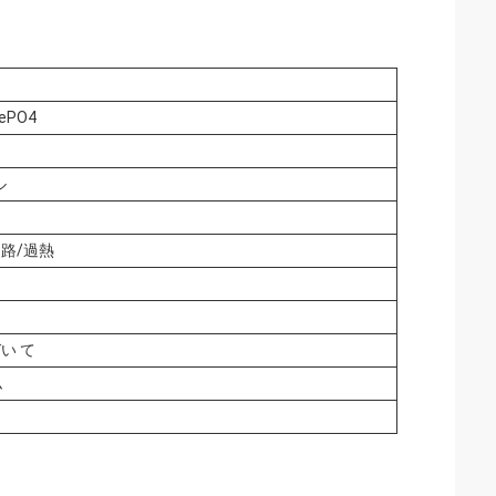
ePO4
ル
路/過熱
づい て
ム