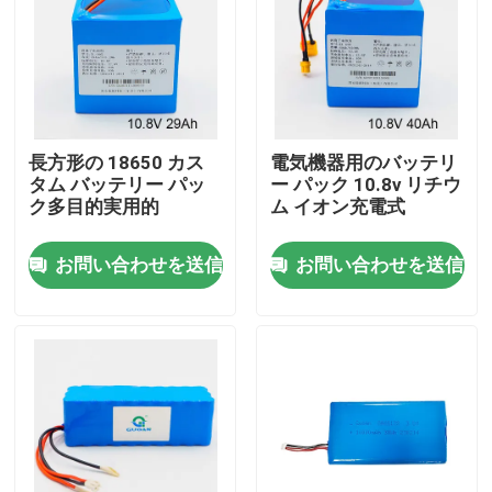
私達について
工場旅行
長方形の 18650 カス
電気機器用のバッテリ
タム バッテリー パッ
ー パック 10.8v リチウ
品質管理
ク多目的実用的
ム イオン充電式
お問い合わせを送信
お問い合わせを送信
私達に連絡しなさい
引用を要求しなさい
太陽エネルギー バッテリー電源
ポータブル発電所のバッテリー