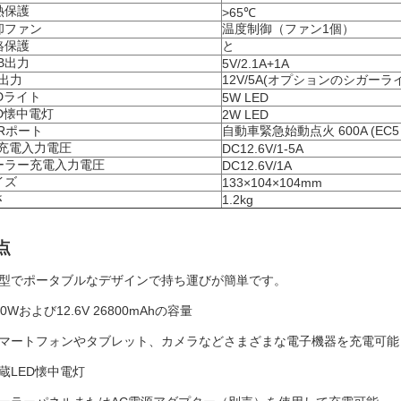
熱保護
>65℃
却ファン
温度制御（ファン1個）
絡保護
と
B出力
5V/2.1A+1A
C出力
12V/5A(オプションのシガーライタ
Dライト
5W LED
ED懐中電灯
2W LED
ARポート
自動車緊急始動点火 600A (EC
C充電入力電圧
DC12.6V/1-5A
ーラー充電入力電圧
DC12.6V/1A
イズ
133×104×104mm
さ
1.2kg
点
小型でポータブルなデザインで持ち運びが簡単です。
00Wおよび12.6V 26800mAhの容量
マートフォンやタブレット、カメラなどさまざまな電子機器を充電可能
蔵LED懐中電灯