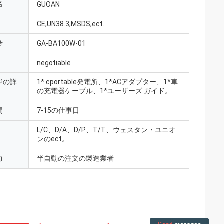
名
GUOAN
CE,UN38.3,MSDS,ect.
号
GA-BA100W-01
negotiable
ジの詳
1* cportable発電所、1*ACアダプター、1*車
の充電器ケーブル、1*ユーザーズ ガイド。
間
7-15の仕事日
L/C、D/A、D/P、T/T、ウェスタン・ユニオ
ンのect。
力
半自動の注文の製造業者