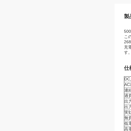
製
5
こ
26
充
す
仕
D
A
連
過
出
出
実
無
低
高