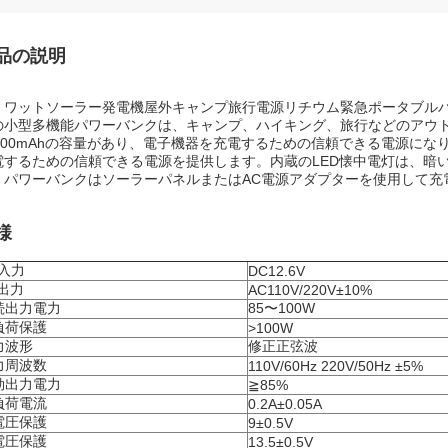
品の説明
00 ワットソーラー発電機屋外キャンプ旅行電源リチウム緊急ポータブル
の小型多機能パワーバンクは、キャンプ、ハイキング、旅行などのアウトド
800mAhの容量があり、電子機器を充電するための信頼できる電源になります
電するための信頼できる電源を提供します。内蔵のLED懐中電灯は、暗
。パワーバンクはソーラーパネルまたはAC電源アダプターを使用して充
様
C入力
DC12.6V
C出力
AC110V/220V±10%
続出力電力
85〜100W
負荷保護
>100W
力波形
修正正弦波
力周波数
110V/60Hz 220V/50Hz ±5%
効出力電力
≧85%
負荷電流
0.2A±0.05A
電圧保護
9±0.5V
電圧保護
13.5±0.5V