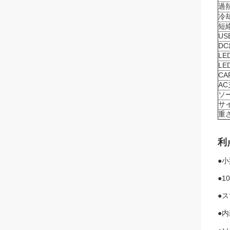
過
冷
短
US
D
LE
L
C
A
ソ
サ
重
利
●
●
1
●
ス
●
内