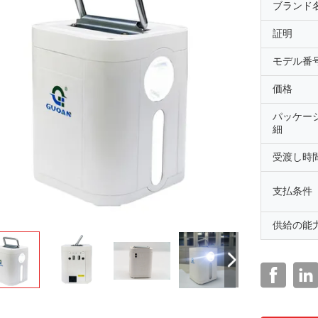
ブランド
証明
モデル番
価格
パッケー
細
受渡し時
支払条件
供給の能