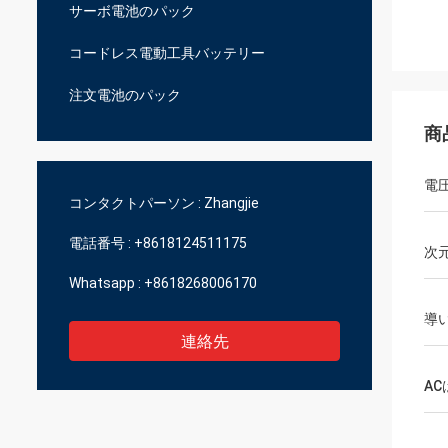
サーボ電池のパック
コードレス電動工具バッテリー
注文電池のパック
商
電
コンタクトパーソン :
Zhangjie
電話番号 :
+8618124511175
次
Whatsapp :
+8618268006170
導
連絡先
A