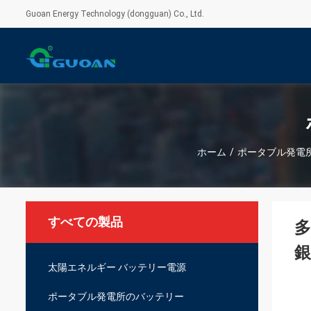
Guoan Energy Technology (dongguan) Co., Ltd.
ホーム
/
ポータブル発電
すべての製品
多
銀
太陽エネルギー バッテリー電源
ポータブル発電所のバッテリー