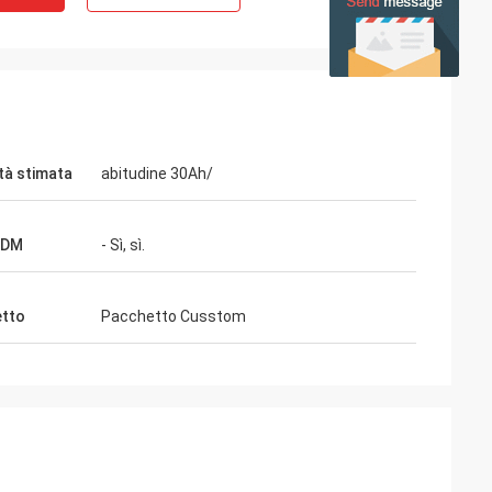
tà stimata
abitudine 30Ah/
ODM
- Sì, sì.
tto
Pacchetto Cusstom