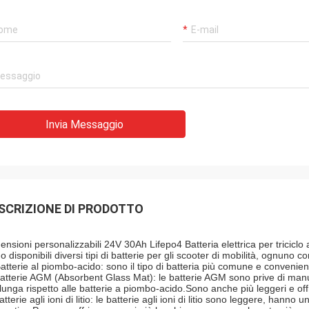
Invia Messaggio
SCRIZIONE DI PRODOTTO
ensioni personalizzabili 24V 30Ah Lifepo4 Batteria elettrica per triciclo 
 disponibili diversi tipi di batterie per gli scooter di mobilità, ognuno c
Batterie al piombo-acido: sono il tipo di batteria più comune e convenien
batterie AGM (Absorbent Glass Mat): le batterie AGM sono prive di manut
 lunga rispetto alle batterie a piombo-acido.Sono anche più leggeri e off
atterie agli ioni di litio: le batterie agli ioni di litio sono leggere, hann