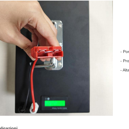
- Po
- Pr
- Alt
licazioni