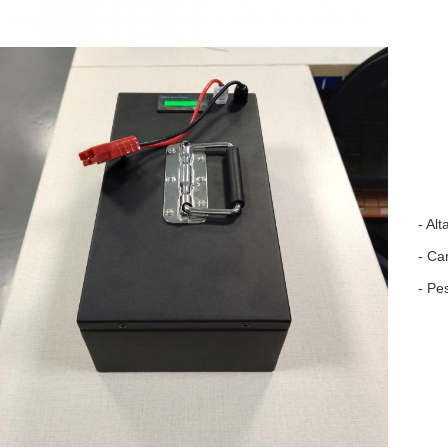
- Al
- Ca
- Pe