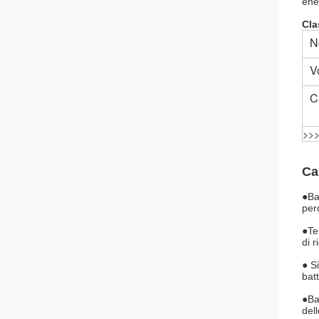
ene
Cla
N
V
C
>>>
Ca
●
Ba
per
●
Te
di r
● S
bat
●
Ba
del