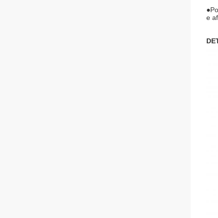
●
Po
e af
DE