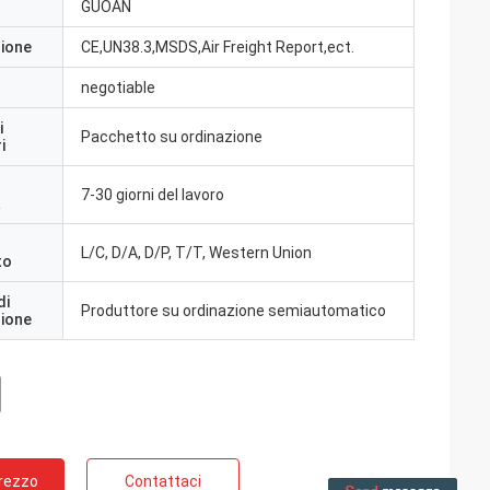
GUOAN
zione
CE,UN38.3,MSDS,Air Freight Report,ect.
negotiable
i
Pacchetto su ordinazione
i
7-30 giorni del lavoro
a
L/C, D/A, D/P, T/T, Western Union
to
di
Produttore su ordinazione semiautomatico
zione
Prezzo
Contattaci