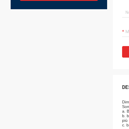
DE
Dim
Sono
a. 
b. 
più
c. b