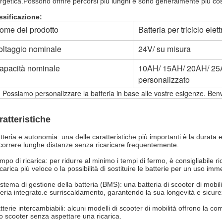
rgetica.Possono offrire percorsi più lunghi e sono generalmente più cos
ssificazione:
ome del prodotto
Batteria per triciclo ele
oltaggio nominale
24V/ su misura
apacità nominale
10AH/ 15AH/ 20AH/ 25
personalizzato
 Possiamo personalizzare la batteria in base alle vostre esigenze. Benv
ratteristiche
tteria e autonomia: una delle caratteristiche più importanti è la durata e
correre lunghe distanze senza ricaricare frequentemente.
mpo di ricarica: per ridurre al minimo i tempi di fermo, è consigliabile r
icarica più veloce o la possibilità di sostituire le batterie per un uso imm
istema di gestione della batteria (BMS): una batteria di scooter di mobil
teria integrato.e surriscaldamento, garantendo la sua longevità e sicure
tterie intercambiabili: alcuni modelli di scooter di mobilità offrono la c
lo scooter senza aspettare una ricarica.