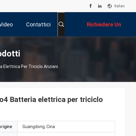
Italian
Video
Contattici
Richiedere Un
Preventivo
odotti
 Elettrica Per Triciclo Anziani
 Batteria elettrica per triciclo
origine
Guangdong, Cina