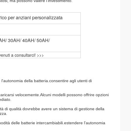
tosi, ma possono valere l'investimento.
ttrico per anziani personalizzata
AH/ 30AH/ 40AH/ 50AH/
enuti a consultarci! >>>
 l'autonomia della batteria.consentire agli utenti di
icaricarsi velocemente.Alcuni modelli possono offrire opzioni
ediato.
ità di qualità dovrebbe avere un sistema di gestione della
zza.
omodità delle batterie intercambiabili.estendere l'autonomia