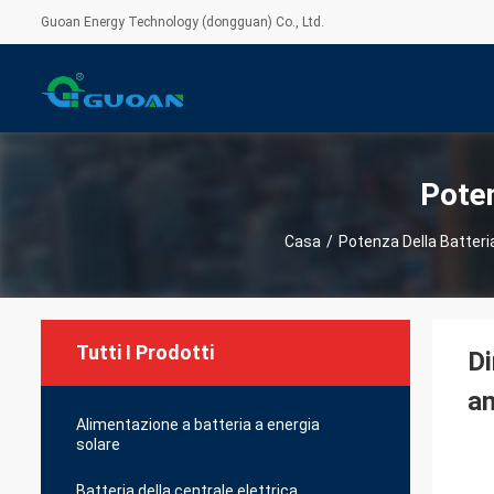
Guoan Energy Technology (dongguan) Co., Ltd.
Poten
Casa
/
Potenza Della Batteri
Tutti I Prodotti
Di
an
Alimentazione a batteria a energia
solare
Batteria della centrale elettrica