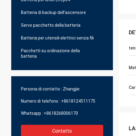
Batteria di backup dell'ascensore
Servo pacchetto della batteria
DE
Batteria per utensili elettrici senza fili
ten
Pacchetti su ordinazione della
batteria
Met
Car
Persona di contatto :
Zhangjie
Numero di telefono :
+8618124511175
Whatsapp :
+8618268006170
LA
Contatto