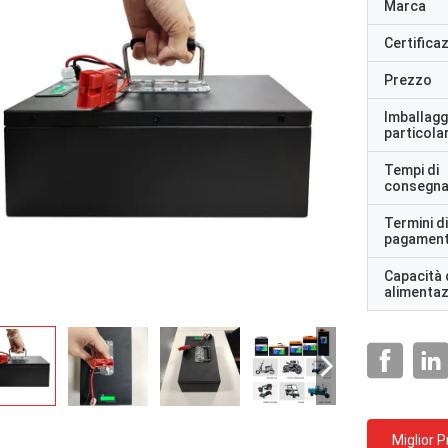
Marca
Certifica
Prezzo
Imballagg
particolar
Tempi di
consegn
Termini di
pagamen
Capacità 
alimenta
Miglior 