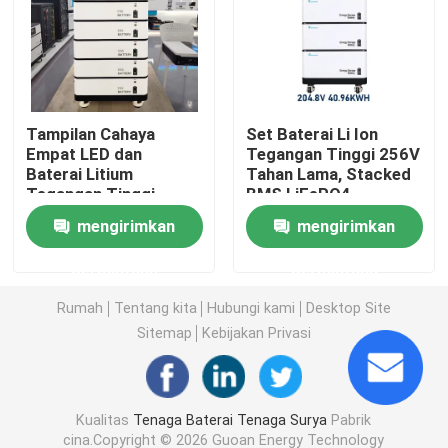
Daya Baterai Sepeda Motor
baterai sepeda listrik
Tampilan Cahaya
Set Baterai Li Ion
Empat LED dan
Tegangan Tinggi 256V
Baterai Litium
Tahan Lama, Stacked
Baterai Skuter Listrik
Tegangan Tinggi
BMS LiFePO4
dengan bahan Metal
Tegangan Tinggi
mengirimkan
mengirimkan
Housing
baterai lithium mobil golf
permintaan
permintaan
Inverter Rumah Baterai Lithium
Rumah
Tentang kita
Hubungi kami
Desktop Site
Sitemap
Kebijakan Privasi
Baterai Litium Tegangan Tinggi
Kualitas
Tenaga Baterai Tenaga Surya
Pabrik
Kabinet Penyimpanan Energi
cina.Copyright © 2026 Guoan Energy Technology