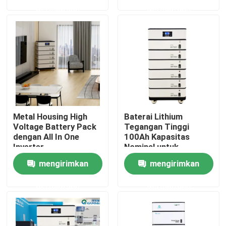
permintaan
permintaan
Tentang kami
Tur Pabrik
Kontrol kualitas
Metal Housing High
Baterai Lithium
Hubungi kami
Voltage Battery Pack
Tegangan Tinggi
dengan All In One
100Ah Kapasitas
Inverter
Nominal untuk
Permintaan Penawaran
penyimpanan energi
mengirimkan
mengirimkan
5,12KWH
permintaan
permintaan
Tenaga Baterai Tenaga Surya
Baterai Pembangkit Listrik Portabel