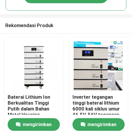
Rekomendasi Produk
Rumah
Baterai Lithium Ion
Inverter tegangan
Berkualitas Tinggi
tinggi baterai lithium
Putih dalam Bahan
6000 kali siklus umur
Produk
Metal Housing
46.5V-56V tegangan
kerja
mengirimkan
mengirimkan
video