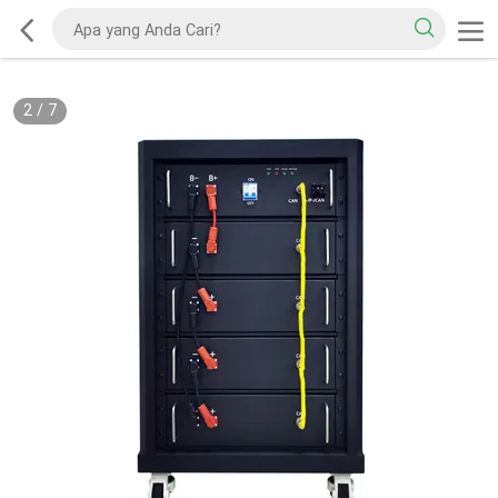
2
/
7