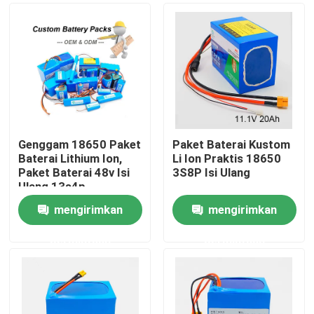
Genggam 18650 Paket
Paket Baterai Kustom
Baterai Lithium Ion,
Li Ion Praktis 18650
Paket Baterai 48v Isi
3S8P Isi Ulang
Ulang 13s4p
mengirimkan
mengirimkan
Rumah
permintaan
permintaan
Produk
video