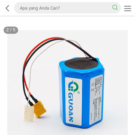
2
/
5