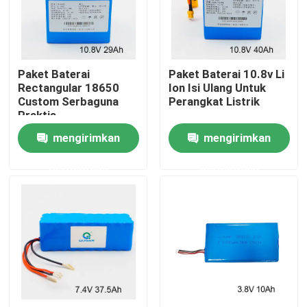
Tentang kami
Paket Baterai
Paket Baterai 10.8v Li
Tur Pabrik
Rectangular 18650
Ion Isi Ulang Untuk
Custom Serbaguna
Perangkat Listrik
Praktis
Kontrol kualitas
mengirimkan
mengirimkan
permintaan
permintaan
Hubungi kami
Permintaan Penawaran
Tenaga Baterai Tenaga Surya
Baterai Pembangkit Listrik Portabel