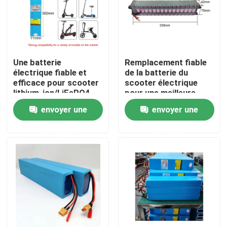
Une batterie
Remplacement fiable
électrique fiable et
de la batterie du
efficace pour scooter
scooter électrique
lithium-ion/LiFePO4
pour une meilleure
performance
envoyer une
envoyer une
demande
demande
Maison
Produits
Vidéos