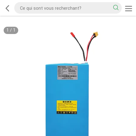
1
/
1