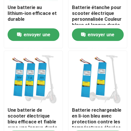
Une batterie au
Batterie étanche pour
lithium-ion efficace et
scooter électrique
Au sujet de nous
durable
personnalisée Couleur
bleue et longue durée
de vie Voltage 36V
envoyer une
envoyer une
Visite d'usine
demande
demande
Contrôle de qualité
Contactez-nous
Demandez une citation
Alimentation par batterie à énergie solaire
Une batterie de
Batterie rechargeable
scooter électrique
en li-ion bleu avec
bleu efficace et fiable
protection contre les
avec une longue durée
températures élevées
Batterie de centrale électrique portable